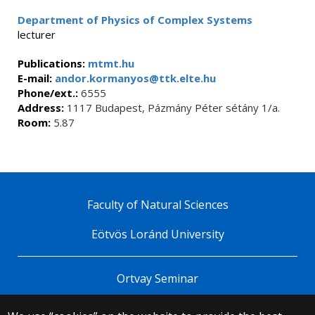
Department of Physics of Complex Systems
lecturer
Publications:
mtmt.hu
E-mail:
andor.kormanyos@ttk.elte.hu
Phone/ext.:
6555
Address:
1117 Budapest, Pázmány Péter sétány 1/a.
Room:
5.87
Faculty of Natural Sciences
Eötvös Loránd University
Ortvay Seminar