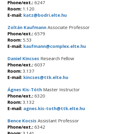
Phone/ext.:
6247
Room:
1.120
E-mail:
katz@bodri.elte.hu
Zoltán Kaufmann
Associate Professor
Phone/ext.:
6579
Room:
5.53
E-mail:
kaufmann@complex.elte.hu
Daniel Kincses
Research Fellow
Phone/ext.:
6037
Room:
3.137
E-mail:
kincses@ttk.elte.hu
Ágnes Kis-Tóth
Master Instructor
Phone/ext.:
6320
Room:
3.132
E-mail:
agnes.kis-toth@ttk.elte.hu
Bence Kocsis
Assistant Professor
Phone/ext.:
6342
Room:
3.141