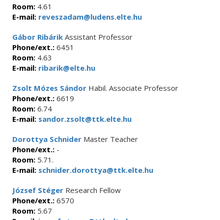
Room:
4.61
E-mail:
reveszadam@ludens.elte.hu
Gábor Ribárik
Assistant Professor
Phone/ext.:
6451
Room:
4.63
E-mail:
ribarik@elte.hu
Zsolt Mózes Sándor
Habil. Associate Professor
Phone/ext.:
6619
Room:
6.74
E-mail:
sandor.zsolt@ttk.elte.hu
Dorottya Schnider
Master Teacher
Phone/ext.:
-
Room:
5.71.
E-mail:
schnider.dorottya@ttk.elte.hu
József Stéger
Research Fellow
Phone/ext.:
6570
Room:
5.67