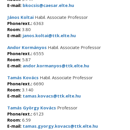
E-mail:
bkocsis@caesar.elte.hu
János Koltai
Habil. Associate Professor
Phone/ext.:
6363
Room:
3.80
E-mail:
janos.koltai@ttk.elte.hu
Andor Kormányos
Habil. Associate Professor
Phone/ext.:
6555
Room:
5.87
E-mail:
andor.kormanyos@ttk.elte.hu
Tamás Kovács
Habil. Associate Professor
Phone/ext.:
6690
Room:
3.140
E-mail:
tamas.kovacs@ttk.elte.hu
Tamás György Kovács
Professor
Phone/ext.:
6123
Room:
6.59
E-mail:
tamas.gyorgy.kovacs@ttk.elte.hu