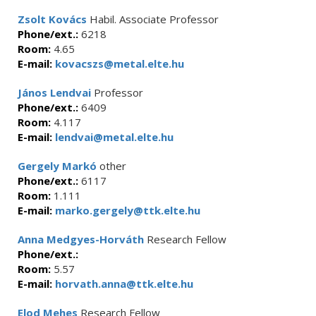
Zsolt Kovács
Habil. Associate Professor
Phone/ext.:
6218
Room:
4.65
E-mail:
kovacszs@metal.elte.hu
János Lendvai
Professor
Phone/ext.:
6409
Room:
4.117
E-mail:
lendvai@metal.elte.hu
Gergely Markó
other
Phone/ext.:
6117
Room:
1.111
E-mail:
marko.gergely@ttk.elte.hu
Anna Medgyes-Horváth
Research Fellow
Phone/ext.:
Room:
5.57
E-mail:
horvath.anna@ttk.elte.hu
Elod Mehes
Research Fellow