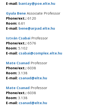
E-mail:
bantay@poe.elte.hu
Gyula Bene
Associate Professor
Phone/ext.:
6120
Room:
6.61
E-mail:
bene@arpad.elte.hu
István Csabai
Professor
Phone/ext.:
6576
Room:
5.102
E-mail:
csabai@complex.elte.hu
Mate Csanad
Professor
Phone/ext.:
6038
Room:
3.138
E-mail:
csanad@elte.hu
Mate Csanad
Professor
Phone/ext.:
6038
Room:
3.138
E-mail:
csanad@elte.hu