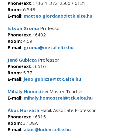
Phone/ext.:
+36-1-372-2500 / 6121
Room:
6.54B
E-mail:
matteo.giordano@ttk.elte.hu
István Groma
Professor
Phone/ext.:
6402
Room:
4.69
E-mail:
groma@metal.elte.hu
Jenő Gubicza
Professor
Phone/ext.:
6516
Room:
5.77
E-mail:
jeno.gubicza@ttk.elte.hu
Mihály Hömöstrei
Master Teacher
E-mail:
mihaly.homostrei@ttk.elte.hu
Ákos Horváth
Habil. Associate Professor
Phone/ext.:
6315
Room:
3.138A
E-mail:
akos@ludens.elte.hu