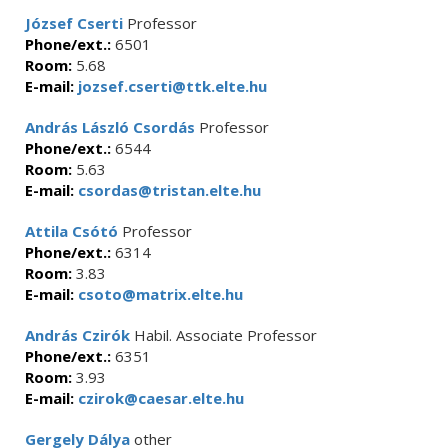
József Cserti
Professor
Phone/ext.:
6501
Room:
5.68
E-mail:
jozsef.cserti@ttk.elte.hu
András László Csordás
Professor
Phone/ext.:
6544
Room:
5.63
E-mail:
csordas@tristan.elte.hu
Attila Csótó
Professor
Phone/ext.:
6314
Room:
3.83
E-mail:
csoto@matrix.elte.hu
András Czirók
Habil. Associate Professor
Phone/ext.:
6351
Room:
3.93
E-mail:
czirok@caesar.elte.hu
Gergely Dálya
other