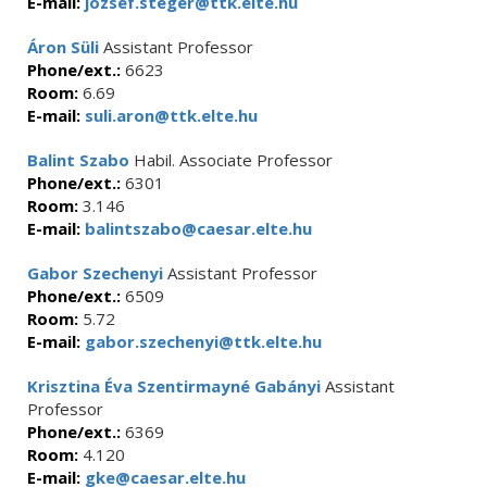
E-mail:
jozsef.steger@ttk.elte.hu
Áron Süli
Assistant Professor
Phone/ext.:
6623
Room:
6.69
E-mail:
suli.aron@ttk.elte.hu
Balint Szabo
Habil. Associate Professor
Phone/ext.:
6301
Room:
3.146
E-mail:
balintszabo@caesar.elte.hu
Gabor Szechenyi
Assistant Professor
Phone/ext.:
6509
Room:
5.72
E-mail:
gabor.szechenyi@ttk.elte.hu
Krisztina Éva Szentirmayné Gabányi
Assistant
Professor
Phone/ext.:
6369
Room:
4.120
E-mail:
gke@caesar.elte.hu