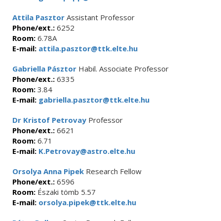
Attila Pasztor
Assistant Professor
Phone/ext.:
6252
Room:
6.78A
E-mail:
attila.pasztor@ttk.elte.hu
Gabriella Pásztor
Habil. Associate Professor
Phone/ext.:
6335
Room:
3.84
E-mail:
gabriella.pasztor@ttk.elte.hu
Dr Kristof Petrovay
Professor
Phone/ext.:
6621
Room:
6.71
E-mail:
K.Petrovay@astro.elte.hu
Orsolya Anna Pipek
Research Fellow
Phone/ext.:
6596
Room:
Északi tömb 5.57
E-mail:
orsolya.pipek@ttk.elte.hu