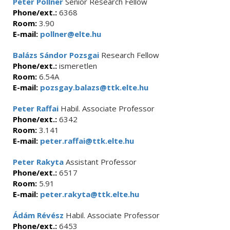
Péter Pollner
Senior Research Fellow
Phone/ext.:
6368
Room:
3.90
E-mail:
pollner@elte.hu
Balázs Sándor Pozsgai
Research Fellow
Phone/ext.:
ismeretlen
Room:
6.54A
E-mail:
pozsgay.balazs@ttk.elte.hu
Peter Raffai
Habil. Associate Professor
Phone/ext.:
6342
Room:
3.141
E-mail:
peter.raffai@ttk.elte.hu
Peter Rakyta
Assistant Professor
Phone/ext.:
6517
Room:
5.91
E-mail:
peter.rakyta@ttk.elte.hu
Ádám Révész
Habil. Associate Professor
Phone/ext.:
6453