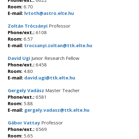
Phone/ext.:
6622
Room:
6.70
E-mail:
lvtoth@astro.elte.hu
Zoltán Trócsányi
Professor
Phone/ext.:
6108
Room:
6.57
E-mail:
trocsanyi.zoltan@ttk.elte.hu
David Ugi
Junior Research Fellow
Phone/ext.:
6458
Room:
4.80
E-mail:
david.ugi@ttk.elte.hu
Gergely Vadász
Master Teacher
Phone/ext.:
6581
Room:
5.88
E-mail:
gergely.vadasz@ttk.elte.hu
Gábor Vattay
Professor
Phone/ext.:
6569
Room:
5.65