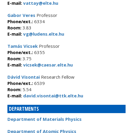
E-mail:
vattay@elte.hu
Gabor Veres
Professor
Phone/ext.:
6334
Room:
3.83
E-mail:
vg@ludens.elte.hu
Tamás Vicsek
Professor
Phone/ext.:
6355
Room:
3.75
E-mail:
vicsek@caesar.elte.hu
Dávid Visontai
Research Fellow
Phone/ext.:
6539
Room:
5.54
E-mail:
david.visontai@ttk.elte.hu
DEPARTMENTS
Department of Materials Physics
Department of Atomic Physics