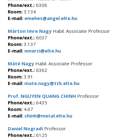
Phone/ext.:
6306
Room:
3.134
E-mail:
emehes@angel.elte.hu
Márton Imre Nagy
Habil. Associate Professor
Phone/ext.:
6037
Room:
3.137
E-mail:
nmarci@elte.hu
Máté Nagy
Habil. Associate Professor
Phone/ext.:
6362
Room:
3.91
E-mail:
mate.nagy@ttk.elte.hu
Prof. NGUYEN QUANG CHINH
Professor
Phone/ext.:
6435
Room:
4.67
E-mail:
chinh@metal.elte.hu
Daniel Nogradi
Professor
Phone/ext.:
6125