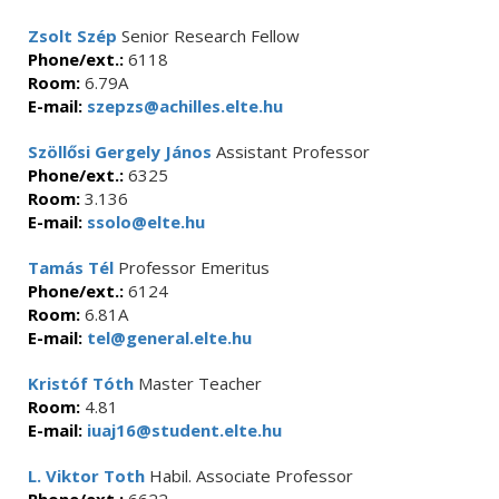
Zsolt Szép
Senior Research Fellow
Phone/ext.:
6118
Room:
6.79A
E-mail:
szepzs@achilles.elte.hu
Szöllősi Gergely János
Assistant Professor
Phone/ext.:
6325
Room:
3.136
E-mail:
ssolo@elte.hu
Tamás Tél
Professor Emeritus
Phone/ext.:
6124
Room:
6.81A
E-mail:
tel@general.elte.hu
Kristóf Tóth
Master Teacher
Room:
4.81
E-mail:
iuaj16@student.elte.hu
L. Viktor Toth
Habil. Associate Professor