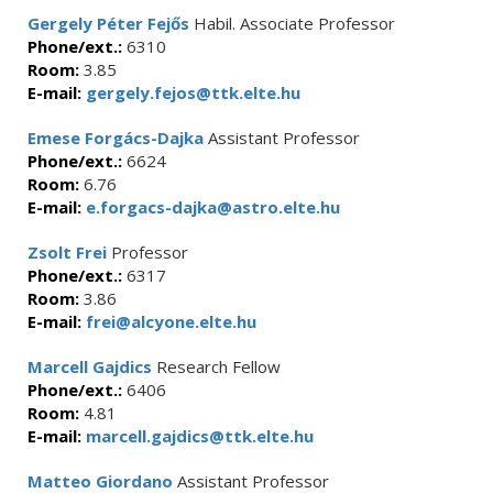
Gergely Péter Fejős
Habil. Associate Professor
Phone/ext.:
6310
Room:
3.85
E-mail:
gergely.fejos@ttk.elte.hu
Emese Forgács-Dajka
Assistant Professor
Phone/ext.:
6624
Room:
6.76
E-mail:
e.forgacs-dajka@astro.elte.hu
Zsolt Frei
Professor
Phone/ext.:
6317
Room:
3.86
E-mail:
frei@alcyone.elte.hu
Marcell Gajdics
Research Fellow
Phone/ext.:
6406
Room:
4.81
E-mail:
marcell.gajdics@ttk.elte.hu
Matteo Giordano
Assistant Professor