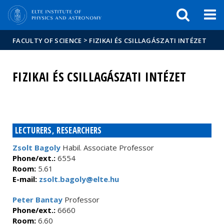
FIXME:token.header.mai
FIXME:token.header.cal
FIXME:token.header.abou
>
FACULTY OF SCIENCE
FIZIKAI ÉS CSILLAGÁSZATI INTÉZET
FIZIKAI ÉS CSILLAGÁSZATI INTÉZET
LECTURERS, RESEARCHERS
Zsolt Bagoly
Habil. Associate Professor
Phone/ext.:
6554
Room:
5.61
E-mail:
zsolt.bagoly@elte.hu
Peter Bantay
Professor
Phone/ext.:
6660
Room:
6.60