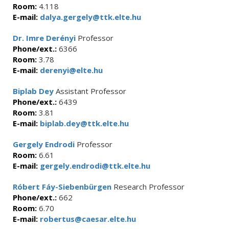
Room:
4.118
E-mail:
dalya.gergely@ttk.elte.hu
Dr. Imre Derényi
Professor
Phone/ext.:
6366
Room:
3.78
E-mail:
derenyi@elte.hu
Biplab Dey
Assistant Professor
Phone/ext.:
6439
Room:
3.81
E-mail:
biplab.dey@ttk.elte.hu
Gergely Endrodi
Professor
Room:
6.61
E-mail:
gergely.endrodi@ttk.elte.hu
Róbert Fáy-Siebenbürgen
Research Professor
Phone/ext.:
662
Room:
6.70
E-mail:
robertus@caesar.elte.hu