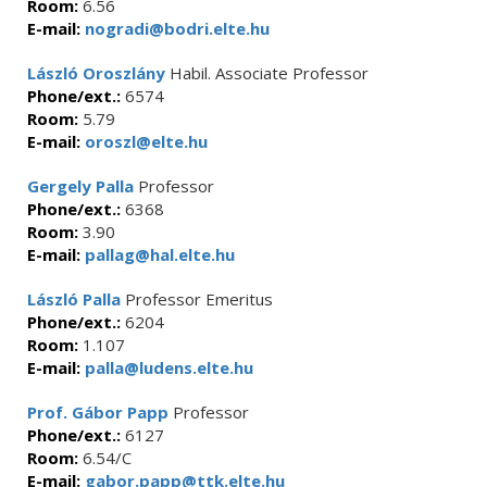
Room:
6.56
E-mail:
nogradi@bodri.elte.hu
László Oroszlány
Habil. Associate Professor
Phone/ext.:
6574
Room:
5.79
E-mail:
oroszl@elte.hu
Gergely Palla
Professor
Phone/ext.:
6368
Room:
3.90
E-mail:
pallag@hal.elte.hu
László Palla
Professor Emeritus
Phone/ext.:
6204
Room:
1.107
E-mail:
palla@ludens.elte.hu
Prof. Gábor Papp
Professor
Phone/ext.:
6127
Room:
6.54/C
E-mail:
gabor.papp@ttk.elte.hu