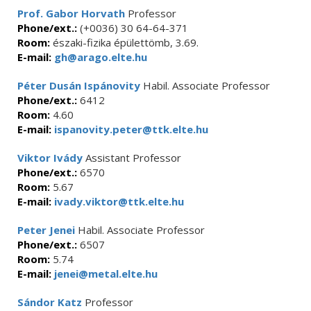
Prof. Gabor Horvath
Professor
Phone/ext.:
(+0036) 30 64-64-371
Room:
északi-fizika épülettömb, 3.69.
E-mail:
gh@arago.elte.hu
Péter Dusán Ispánovity
Habil. Associate Professor
Phone/ext.:
6412
Room:
4.60
E-mail:
ispanovity.peter@ttk.elte.hu
Viktor Ivády
Assistant Professor
Phone/ext.:
6570
Room:
5.67
E-mail:
ivady.viktor@ttk.elte.hu
Peter Jenei
Habil. Associate Professor
Phone/ext.:
6507
Room:
5.74
E-mail:
jenei@metal.elte.hu
Sándor Katz
Professor