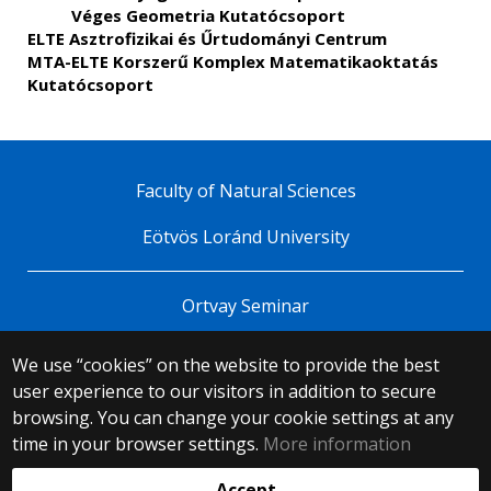
Véges Geometria Kutatócsoport
ELTE Asztrofizikai és Űrtudományi Centrum
MTA-ELTE Korszerű Komplex Matematikaoktatás
Kutatócsoport
Faculty of Natural Sciences
Eötvös Loránd University
Ortvay Seminar
We use “cookies” on the website to provide the best
© 2025 Eötvös Loránd University
user experience to our visitors in addition to secure
All rights reserved.
browsing. You can change your cookie settings at any
H-1053 Budapest, Egyetem tér 1–3.
T: +36-1-411-6500
time in your browser settings.
More information
Web development:
Accept