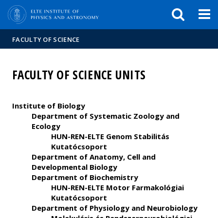
FIXME:token.header.mai
FIXME:token.header.cal
FIXME:token.header.abou
FACULTY OF SCIENCE
FACULTY OF SCIENCE UNITS
Institute of Biology
Department of Systematic Zoology and
Ecology
HUN-REN-ELTE Genom Stabilitás
Kutatócsoport
Department of Anatomy, Cell and
Developmental Biology
Department of Biochemistry
HUN-REN-ELTE Motor Farmakológiai
Kutatócsoport
Department of Physiology and Neurobiology