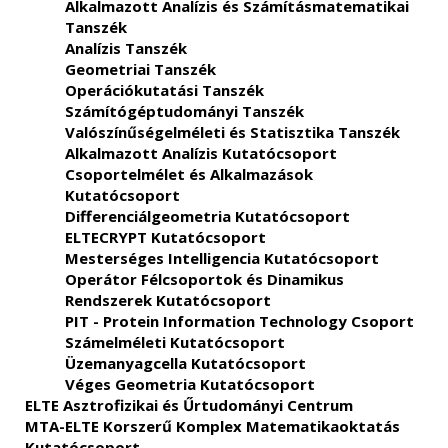
Alkalmazott Analízis és Számításmatematikai
Tanszék
Analízis Tanszék
Geometriai Tanszék
Operációkutatási Tanszék
Számítógéptudományi Tanszék
Valószínűségelméleti és Statisztika Tanszék
Alkalmazott Analízis Kutatócsoport
Csoportelmélet és Alkalmazások
Kutatócsoport
Differenciálgeometria Kutatócsoport
ELTECRYPT Kutatócsoport
Mesterséges Intelligencia Kutatócsoport
Operátor Félcsoportok és Dinamikus
Rendszerek Kutatócsoport
PIT - Protein Information Technology Csoport
Számelméleti Kutatócsoport
Üzemanyagcella Kutatócsoport
Véges Geometria Kutatócsoport
ELTE Asztrofizikai és Űrtudományi Centrum
MTA-ELTE Korszerű Komplex Matematikaoktatás
Kutatócsoport