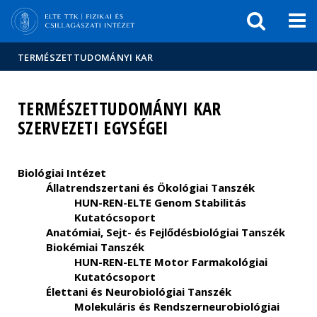
Események
ELTE a
Hírek
sajtóban
TERMÉSZETTUDOMÁNYI KAR
TERMÉSZETTUDOMÁNYI KAR
SZERVEZETI EGYSÉGEI
Biológiai Intézet
Állatrendszertani és Ökológiai Tanszék
HUN-REN-ELTE Genom Stabilitás
Kutatócsoport
Anatómiai, Sejt- és Fejlődésbiológiai Tanszék
Biokémiai Tanszék
HUN-REN-ELTE Motor Farmakológiai
Kutatócsoport
Élettani és Neurobiológiai Tanszék
Molekuláris és Rendszerneurobiológiai