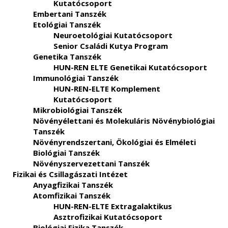
Kutatócsoport
Embertani Tanszék
Etológiai Tanszék
Neuroetológiai Kutatócsoport
Senior Családi Kutya Program
Genetika Tanszék
HUN-REN ELTE Genetikai Kutatócsoport
Immunológiai Tanszék
HUN-REN-ELTE Komplement
Kutatócsoport
Mikrobiológiai Tanszék
Növényélettani és Molekuláris Növénybiológiai
Tanszék
Növényrendszertani, Ökológiai és Elméleti
Biológiai Tanszék
Növényszervezettani Tanszék
Fizikai és Csillagászati Intézet
Anyagfizikai Tanszék
Atomfizikai Tanszék
HUN-REN-ELTE Extragalaktikus
Asztrofizikai Kutatócsoport
Biológiai Fizika Tanszék