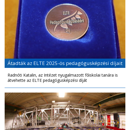
Átadták az ELTE 2025-ös pedagógusképzési díjait
Radnóti Katalin, az Intézet nyugalmazott főiskolai tanára is
átvehette az ELTE pedagógusképzési díját