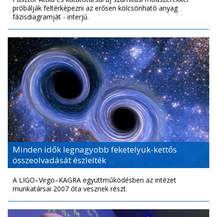
próbálják feltérképezni az erősen kölcsönható anyag
fázisdiagramját - interjú.
Minden idők legnagyobb feketelyuk-kettős
összeolvadását észlelték
A LIGO–Virgo–KAGRA együttműködésben az intézet
munkatársai 2007 óta vesznek részt.