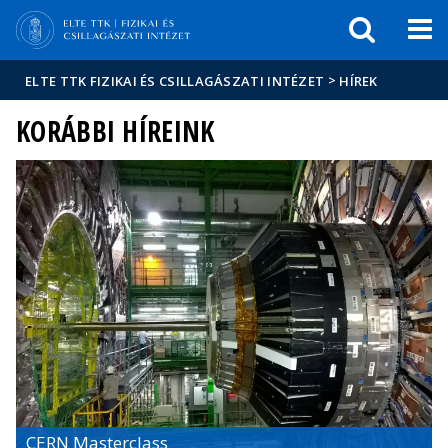
Események
ELTE a
Hírek
sajtóban
>
ELTE TTK FIZIKAI ÉS CSILLAGÁSZATI INTÉZET
HÍREK
KORÁBBI HÍREINK
CERN Masterclass