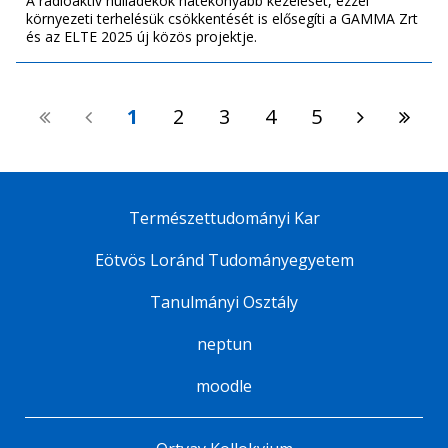
A radioaktív hulladékok hatékonyabb kezelését, ezzel
környezeti terhelésük csökkentését is elősegíti a GAMMA Zrt
és az ELTE 2025 új közös projektje.
1
2
3
4
5
Természettudományi Kar
Eötvös Loránd Tudományegyetem
Tanulmányi Osztály
neptun
moodle