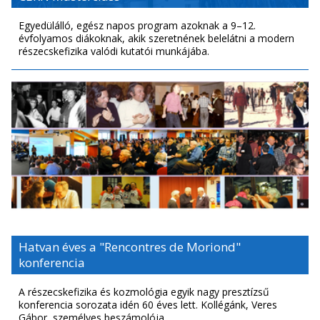
Egyedülálló, egész napos program azoknak a 9–12.
évfolyamos diákoknak, akik szeretnének belelátni a modern
részecskefizika valódi kutatói munkájába.
Hatvan éves a "Rencontres de Moriond"
konferencia
A részecskefizika és kozmológia egyik nagy presztízsű
konferencia sorozata idén 60 éves lett. Kollégánk, Veres
Gábor, személyes beszámolója.