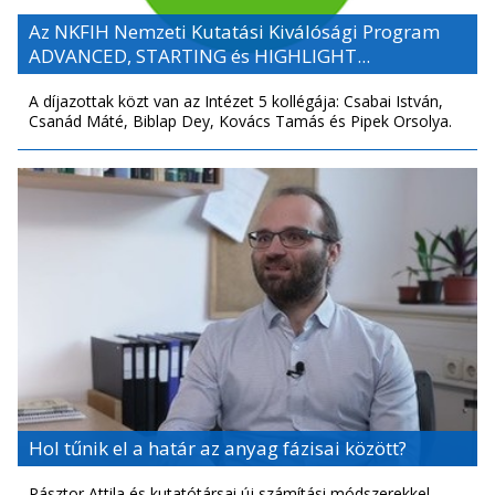
Az NKFIH Nemzeti Kutatási Kiválósági Program
ADVANCED, STARTING és HIGHLIGHT...
A díjazottak közt van az Intézet 5 kollégája: Csabai István,
Csanád Máté, Biblap Dey, Kovács Tamás és Pipek Orsolya.
Hol tűnik el a határ az anyag fázisai között?
Pásztor Attila és kutatótársai új számítási módszerekkel