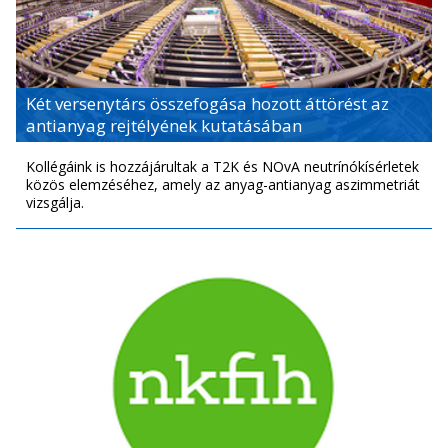
Két versenytárs összefogása hozott áttörést az
antianyag rejtélyének kutatásában
Kollégáink is hozzájárultak a T2K és NOvA neutrínókísérletek
közös elemzéséhez, amely az anyag-antianyag aszimmetriát
vizsgálja.