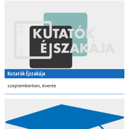
Kutatók Éjszakája
szeptemberben, évente