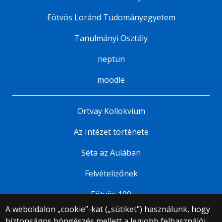
Eötvös Loránd Tudományegyetem
Tanulmányi Osztály
neptun
moodle
Ortvay Kollokvium
Az Intézet története
Séta az Aulában
Felvételizőnek
Eötvös 100
A weboldalon „cookie”-kat („sütiket”) használunk, hogy
biztonságos böngészés mellett a legjobb felhasználói