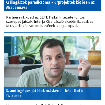
Csillagászok paradicsoma – űrprojektek közösen az
Akadémiával
Partnereink közül az ELTE Fizikai Intézete fontos
szerepet játszik. Interjú Kiss László akadémikussal, az
MTA Csillagászati Intézetének igazgatójával.
Számítógépes játékok másként – képalkotó
fizikusok