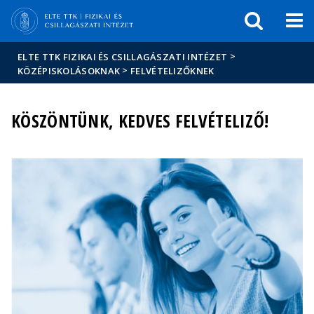
Események
ELTE a
Hírek
sajtóban
>
ELTE TTK FIZIKAI ÉS CSILLAGÁSZATI INTÉZET
>
KÖZÉPISKOLÁSOKNAK
FELVÉTELIZŐKNEK
KÖSZÖNTÜNK, KEDVES FELVÉTELIZŐ!