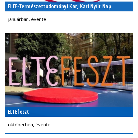
ELTE-Természettudományi Kar, Kari Nyílt Nap
januárban, évente
ELTEfeszt
októberben, évente