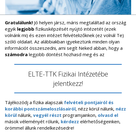
Gratulálunk!
Jó helyen jársz, máris megtaláltad az ország
egyik
legjobb
fizikusképzését nyújtó intézetét (ezek
volnánk mi) és ezen intézet felvételizőknek (ez volnál Te)
szóló oldalait. Az alábbiakban igyekeztünk minden olyan
információt összeszedni, ami segít Neked abban, hogy a
számodra
legjobb döntést hozhasd meg és az
ELTE-TTK Fizikai Intézetébe
jelentkezz!
Tájékozódj a fizika alapszak
felvételi pontjairól és
korábbi pontszámeloszlásairól
, nézz körül nálunk,
nézz
körül
nálunk,
vegyél részt
programjainkon,
olvasd el
mások véleményét rólunk,
kérdezz
elérhetőségeinken,
örömmel állunk rendelkezésedre!