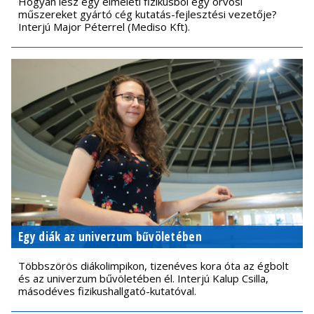
Hogyan lesz egy elméleti fizikusból egy orvosi
műszereket gyártó cég kutatás-fejlesztési vezetője?
Interjú Major Péterrel (Mediso Kft).
Egy diák az univerzum bűvöletében
Többszörös diákolimpikon, tizenéves kora óta az égbolt
és az univerzum bűvöletében él. Interjú Kalup Csilla,
másodéves fizikushallgató-kutatóval.