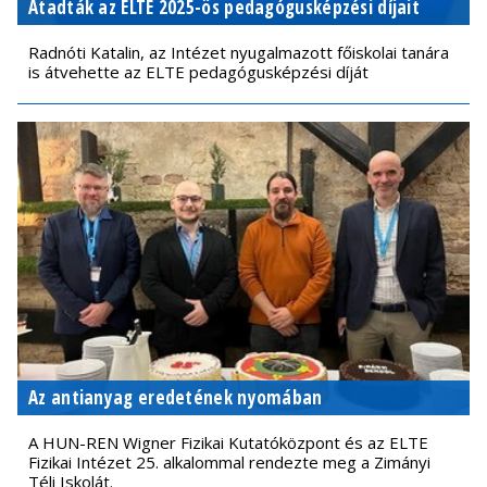
Átadták az ELTE 2025-ös pedagógusképzési díjait
Radnóti Katalin, az Intézet nyugalmazott főiskolai tanára
is átvehette az ELTE pedagógusképzési díját
Az antianyag eredetének nyomában
A HUN-REN Wigner Fizikai Kutatóközpont és az ELTE
Fizikai Intézet 25. alkalommal rendezte meg a Zimányi
Téli Iskolát.