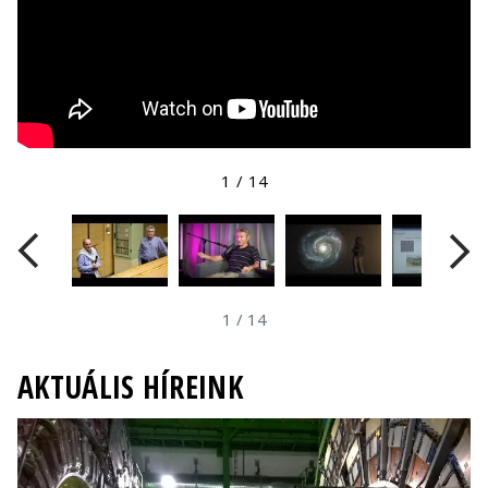
1
/
14
1
/
14
AKTUÁLIS HÍREINK