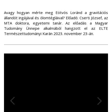
Avagy hogyan mérte meg Eötvös Loránd a gravitációs
állandót ingájával és ólomtégláival? Előadó: Cserti József, az
MTA doktora, egyetemi tanár. Az előadás a Magyar
Tudomány Ünnepe alkalmából hangzott el az ELTE
Természettudományi Karán 2023. november 23-án.