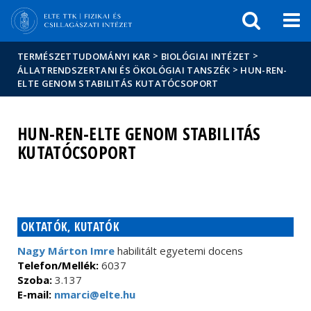
Események
ELTE a
Hírek
sajtóban
>
>
TERMÉSZETTUDOMÁNYI KAR
BIOLÓGIAI INTÉZET
>
ÁLLATRENDSZERTANI ÉS ÖKOLÓGIAI TANSZÉK
HUN-REN-
ELTE GENOM STABILITÁS KUTATÓCSOPORT
HUN-REN-ELTE GENOM STABILITÁS
KUTATÓCSOPORT
OKTATÓK, KUTATÓK
Nagy Márton Imre
habilitált egyetemi docens
Telefon/Mellék:
6037
Szoba:
3.137
E-mail:
nmarci@elte.hu