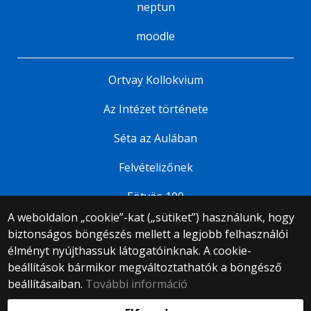
neptun
moodle
Ortvay Kollokvium
Az Intézet története
Séta az Aulában
Felvételizőnek
Eötvös 100
A weboldalon „cookie”-kat („sütiket”) használunk, hogy
biztonságos böngészés mellett a legjobb felhasználói
© 2025 Eötvös Loránd Tudományegyetem
élményt nyújthassuk látogatóinknak. A cookie-
Minden jog fenntartva.
1053 Budapest, Egyetem tér 1–3.
beállítások bármikor megváltoztathatók a böngésző
Központi telefonszám: +36 1 411 6500
beállításaiban.
További információ
Webfejlesztés: