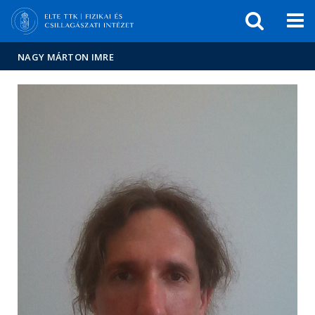
Események
ELTE a
Hírek
sajtóban
NAGY MÁRTON IMRE