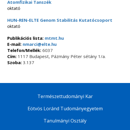
Atomfizikai Tanszék
oktató
HUN-REN-ELTE Genom Stabilitás Kutatócsoport
oktató
Publikációs lista:
mtmt.hu
E-mail:
nmarci@elte.hu
Telefon/Mellék:
6037
Cím:
1117 Budapest, Pázmány Péter sétány 1/a.
Szoba:
3.137
Természettudományi Kar
Eötvös Loránd Tudományegyetem
Tanulmányi Osztály