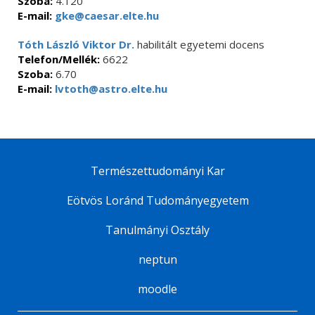
Szoba:
4.120
E-mail:
gke@caesar.elte.hu
Tóth László Viktor Dr.
habilitált egyetemi docens
Telefon/Mellék:
6622
Szoba:
6.70
E-mail:
lvtoth@astro.elte.hu
Természettudományi Kar
Eötvös Loránd Tudományegyetem
Tanulmányi Osztály
neptun
moodle