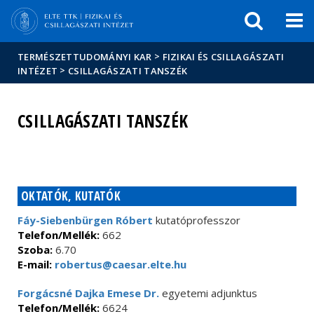
Események
ELTE a
Hírek
sajtóban
>
TERMÉSZETTUDOMÁNYI KAR
FIZIKAI ÉS CSILLAGÁSZATI
>
INTÉZET
CSILLAGÁSZATI TANSZÉK
CSILLAGÁSZATI TANSZÉK
OKTATÓK, KUTATÓK
Fáy-Siebenbürgen Róbert
kutatóprofesszor
Telefon/Mellék:
662
Szoba:
6.70
E-mail:
robertus@caesar.elte.hu
Forgácsné Dajka Emese Dr.
egyetemi adjunktus
Telefon/Mellék:
6624