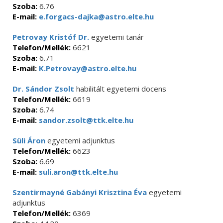
Szoba:
6.76
E-mail:
e.forgacs-dajka@astro.elte.hu
Petrovay Kristóf Dr.
egyetemi tanár
Telefon/Mellék:
6621
Szoba:
6.71
E-mail:
K.Petrovay@astro.elte.hu
Dr. Sándor Zsolt
habilitált egyetemi docens
Telefon/Mellék:
6619
Szoba:
6.74
E-mail:
sandor.zsolt@ttk.elte.hu
Süli Áron
egyetemi adjunktus
Telefon/Mellék:
6623
Szoba:
6.69
E-mail:
suli.aron@ttk.elte.hu
Szentirmayné Gabányi Krisztina Éva
egyetemi
adjunktus
Telefon/Mellék:
6369