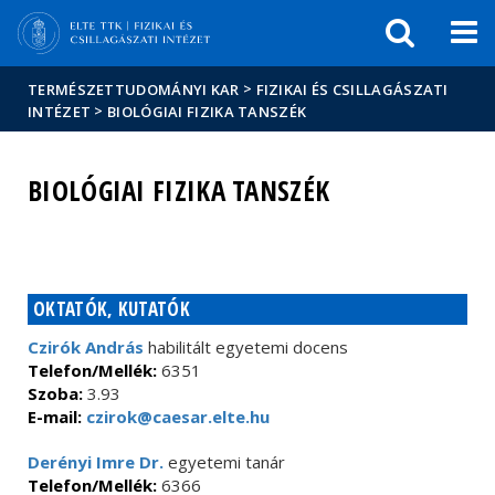
Események
ELTE a
Hírek
sajtóban
>
TERMÉSZETTUDOMÁNYI KAR
FIZIKAI ÉS CSILLAGÁSZATI
>
INTÉZET
BIOLÓGIAI FIZIKA TANSZÉK
BIOLÓGIAI FIZIKA TANSZÉK
OKTATÓK, KUTATÓK
Czirók András
habilitált egyetemi docens
Telefon/Mellék:
6351
Szoba:
3.93
E-mail:
czirok@caesar.elte.hu
Derényi Imre Dr.
egyetemi tanár
Telefon/Mellék:
6366