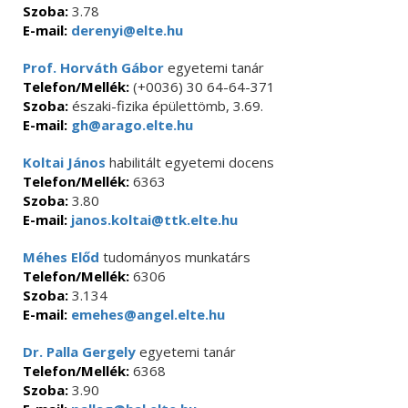
Szoba:
3.78
E-mail:
derenyi@elte.hu
Prof. Horváth Gábor
egyetemi tanár
Telefon/Mellék:
(+0036) 30 64-64-371
Szoba:
északi-fizika épülettömb, 3.69.
E-mail:
gh@arago.elte.hu
Koltai János
habilitált egyetemi docens
Telefon/Mellék:
6363
Szoba:
3.80
E-mail:
janos.koltai@ttk.elte.hu
Méhes Előd
tudományos munkatárs
Telefon/Mellék:
6306
Szoba:
3.134
E-mail:
emehes@angel.elte.hu
Dr. Palla Gergely
egyetemi tanár
Telefon/Mellék:
6368
Szoba:
3.90