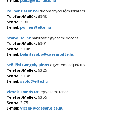
E-mail:
pallag@hal.elte.hu
Pollner Péter Pál
tudományos főmunkatárs
Telefon/Mellék:
6368
Szoba:
3.90
E-mail:
pollner@elte.hu
Szabó Bálint
habilitált egyetemi docens
Telefon/Mellék:
6301
Szoba:
3.146
E-mail:
balintszabo@caesar.elte.hu
Szöllősi Gergely János
egyetemi adjunktus
Telefon/Mellék:
6325
Szoba:
3.136
E-mail:
ssolo@elte.hu
Vicsek Tamás Dr.
egyetemi tanár
Telefon/Mellék:
6355
Szoba:
3.75
E-mail:
vicsek@caesar.elte.hu