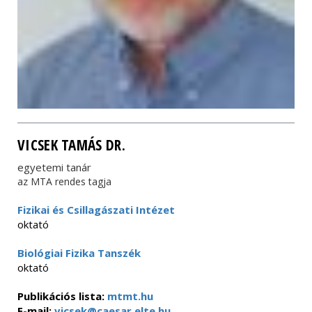
VICSEK TAMÁS DR.
egyetemi tanár
az MTA rendes tagja
Fizikai és Csillagászati Intézet
oktató
Biológiai Fizika Tanszék
oktató
Publikációs lista:
mtmt.hu
E-mail:
vicsek@caesar.elte.hu