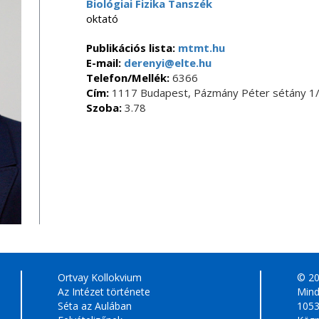
Biológiai Fizika Tanszék
oktató
Publikációs lista:
mtmt.hu
E-mail:
derenyi@elte.hu
Telefon/Mellék:
6366
Cím:
1117 Budapest, Pázmány Péter sétány 1/
Szoba:
3.78
Ortvay Kollokvium
© 2
Az Intézet története
Mind
Séta az Aulában
1053