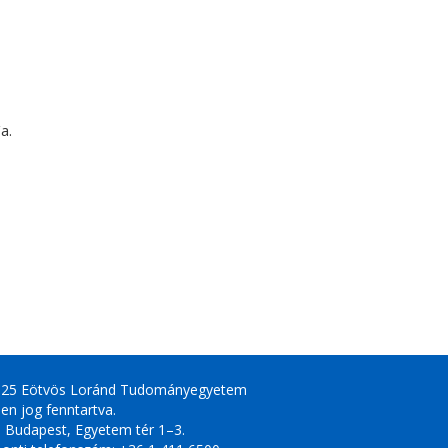
a.
025 Eötvös Loránd Tudományegyetem
en jog fenntartva.
 Budapest, Egyetem tér 1–3.