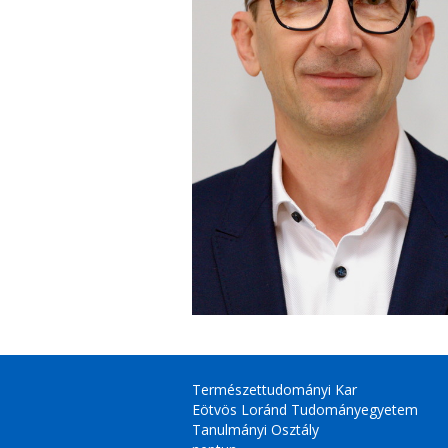
Természettudományi Kar
Eötvös Loránd Tudományegyetem
Tanulmányi Osztály