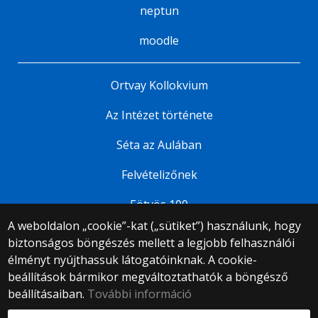
neptun
moodle
Ortvay Kollokvium
Az Intézet története
Séta az Aulában
Felvételizőnek
Eötvös 100
A weboldalon „cookie”-kat („sütiket”) használunk, hogy
biztonságos böngészés mellett a legjobb felhasználói
© 2025 Eötvös Loránd Tudományegyetem
élményt nyújthassuk látogatóinknak. A cookie-
Minden jog fenntartva.
beállítások bármikor megváltoztathatók a böngésző
1053 Budapest, Egyetem tér 1–3.
Központi telefonszám: +36 1 411 6500
beállításaiban.
További információ
Webfejlesztés: