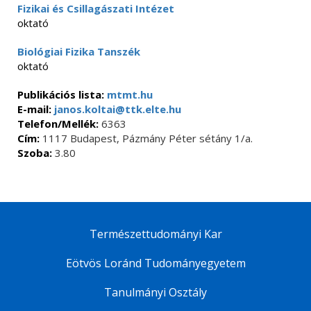
Fizikai és Csillagászati Intézet
oktató
Biológiai Fizika Tanszék
oktató
Publikációs lista:
mtmt.hu
E-mail:
janos.koltai@ttk.elte.hu
Telefon/Mellék:
6363
Cím:
1117 Budapest, Pázmány Péter sétány 1/a.
Szoba:
3.80
Természettudományi Kar
Eötvös Loránd Tudományegyetem
Tanulmányi Osztály