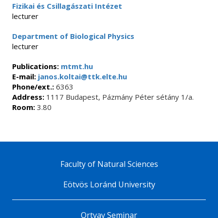
Fizikai és Csillagászati Intézet
lecturer
Department of Biological Physics
lecturer
Publications:
mtmt.hu
E-mail:
janos.koltai@ttk.elte.hu
Phone/ext.:
6363
Address:
1117 Budapest, Pázmány Péter sétány 1/a.
Room:
3.80
Faculty of Natural Sciences
Eötvös Loránd University
Ortvay Seminar