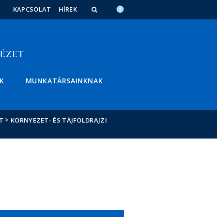
KAPCSOLAT
HÍREK
K
MUNKATÁRSAINKNAK
>
T
KÖRNYEZET- ÉS TÁJFÖLDRAJZI