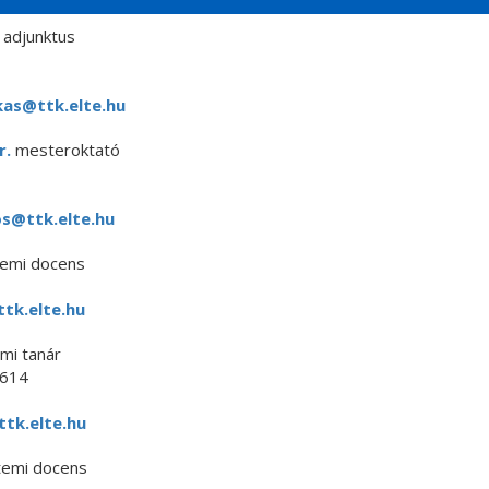
adjunktus
as@ttk.elte.hu
r.
mesteroktató
os@ttk.elte.hu
temi docens
tk.elte.hu
mi tanár
614
tk.elte.hu
etemi docens