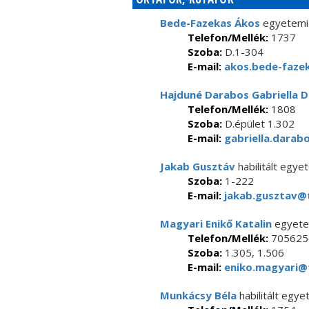
Bede-Fazekas Ákos
egyetemi 
Telefon/Mellék:
1737
Szoba:
D.1-304
E-mail:
akos.bede-fazek
Hajduné Darabos Gabriella D
Telefon/Mellék:
1808
Szoba:
D.épület 1.302
E-mail:
gabriella.darab
Jakab Gusztáv
habilitált egye
Szoba:
1-222
E-mail:
jakab.gusztav@t
Magyari Enikő Katalin
egyete
Telefon/Mellék:
705625
Szoba:
1.305, 1.506
E-mail:
eniko.magyari@t
Munkácsy Béla
habilitált egy