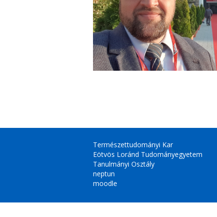
Természettudományi Kar
Eötvös Loránd Tudományegyetem
Tanulmányi Osztály
neptun
moodle