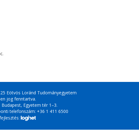
c.
025 Eötvös Loránd Tudományegyetem
en jog fenntartva.
 Budapest, Egyetem tér 1–3.
onti telefonszám: +36 1 411 6500
ejlesztés: