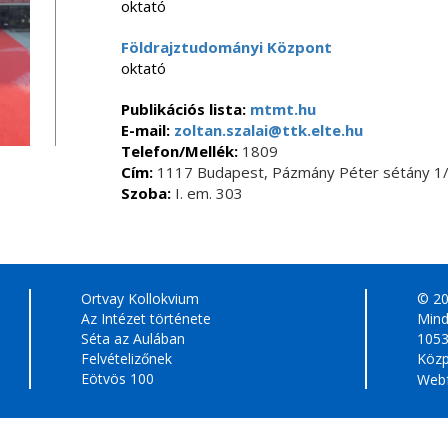
oktató
Földrajztudományi Központ
oktató
Publikációs lista:
mtmt.hu
E-mail:
zoltan.szalai@ttk.elte.hu
Telefon/Mellék:
1809
Cím:
1117 Budapest, Pázmány Péter sétány 1/
Szoba:
I. em. 303
Ortvay Kollokvium
© 2
Az Intézet története
Mind
Séta az Aulában
1053
Felvételizőnek
Közp
Eötvös 100
Webf