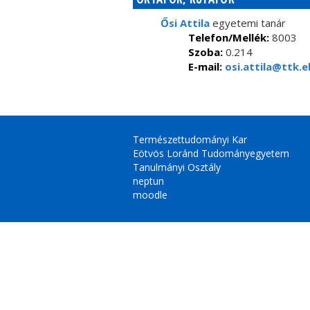
Ősi Attila
egyetemi tanár
Telefon/Mellék:
8003
Szoba:
0.214
E-mail:
osi.attila@ttk.e
Természettudományi Kar
Eötvös Loránd Tudományegyetem
Tanulmányi Osztály
neptun
moodle