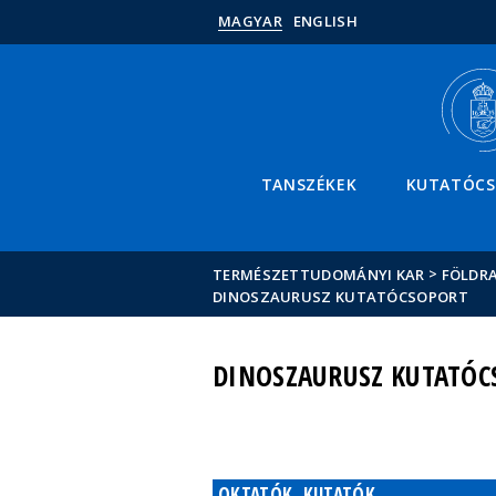
MAGYAR
ENGLISH
TANSZÉKEK
KUTATÓC
>
TERMÉSZETTUDOMÁNYI KAR
FÖLDRA
DINOSZAURUSZ KUTATÓCSOPORT
DINOSZAURUSZ KUTATÓC
OKTATÓK, KUTATÓK