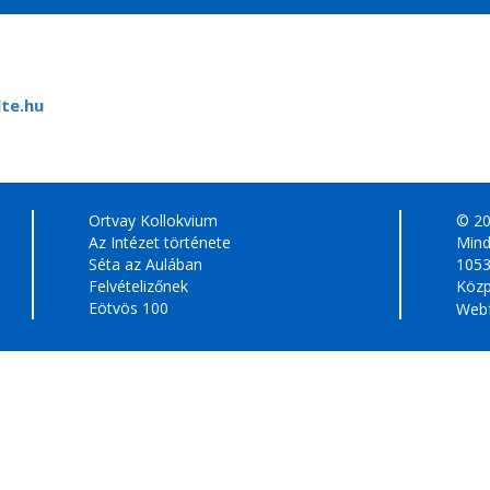
lte.hu
Ortvay Kollokvium
© 2
Az Intézet története
Mind
Séta az Aulában
1053
Felvételizőnek
Közp
Eötvös 100
Webf