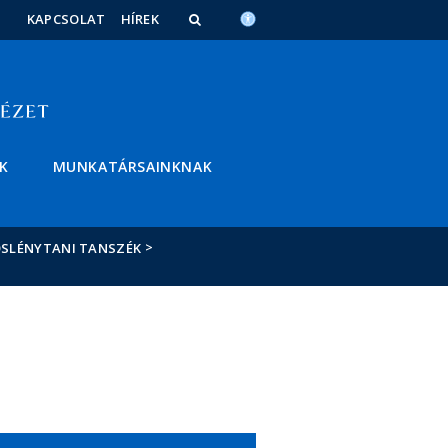
KAPCSOLAT
HÍREK
K
MUNKATÁRSAINKNAK
>
SLÉNYTANI TANSZÉK