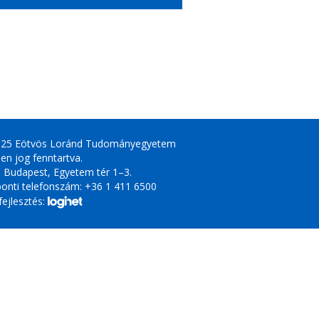
025 Eötvös Loránd Tudományegyetem
en jog fenntartva.
 Budapest, Egyetem tér 1–3.
onti telefonszám: +36 1 411 6500
ejlesztés: