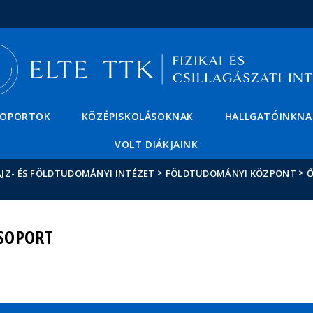
Események
ELTE a
Hírek
sajtóban
SOPORTOK
KÖZÉPISKOLÁSOKNAK
HALLGATÓINKNA
VOLT DIÁKJAINK
>
>
JZ- ÉS FÖLDTUDOMÁNYI INTÉZET
FÖLDTUDOMÁNYI KÖZPONT
Ő
SOPORT