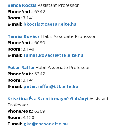
Bence Kocsis
Assistant Professor
Phone/ext.:
6342
Room:
3.141
E-mail:
bkocsis@caesar.elte.hu
Tamás Kovács
Habil. Associate Professor
Phone/ext.:
6690
Room:
3.140
E-mail:
tamas.kovacs@ttk.elte.hu
Peter Raffai
Habil. Associate Professor
Phone/ext.:
6342
Room:
3.141
E-mail:
peter.raffai@ttk.elte.hu
Krisztina Éva Szentirmayné Gabányi
Assistant
Professor
Phone/ext.:
6369
Room:
4.120
E-mail:
gke@caesar.elte.hu