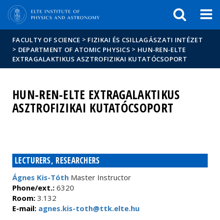
FIXME:token.header.mai
FIXME:token.header.cal
FIXME:token.header.abou
>
FACULTY OF SCIENCE
FIZIKAI ÉS CSILLAGÁSZATI INTÉZET
>
>
DEPARTMENT OF ATOMIC PHYSICS
HUN-REN-ELTE
EXTRAGALAKTIKUS ASZTROFIZIKAI KUTATÓCSOPORT
HUN-REN-ELTE EXTRAGALAKTIKUS
ASZTROFIZIKAI KUTATÓCSOPORT
LECTURERS, RESEARCHERS
Ágnes Kis-Tóth
Master Instructor
Phone/ext.:
6320
Room:
3.132
E-mail:
agnes.kis-toth@ttk.elte.hu