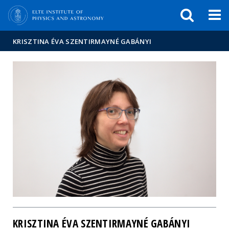
FIXME:token.header.mai
FIXME:token.header.cal
FIXME:token.header.abou
KRISZTINA ÉVA SZENTIRMAYNÉ GABÁNYI
KRISZTINA ÉVA SZENTIRMAYNÉ GABÁNYI