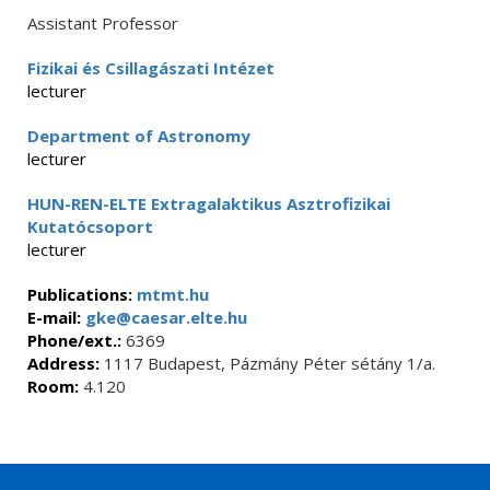
Assistant Professor
Fizikai és Csillagászati Intézet
lecturer
Department of Astronomy
lecturer
HUN-REN-ELTE Extragalaktikus Asztrofizikai
Kutatócsoport
lecturer
Publications:
mtmt.hu
E-mail:
gke@caesar.elte.hu
Phone/ext.:
6369
Address:
1117 Budapest, Pázmány Péter sétány 1/a.
Room:
4.120