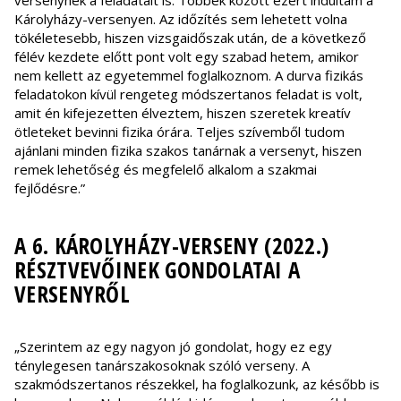
versenynek a feladatait is. Többek között ezért indultam a
Károlyházy-versenyen. Az időzítés sem lehetett volna
tökéletesebb, hiszen vizsgaidőszak után, de a következő
félév kezdete előtt pont volt egy szabad hetem, amikor
nem kellett az egyetemmel foglalkoznom. A durva fizikás
feladatokon kívül rengeteg módszertanos feladat is volt,
amit én kifejezetten élveztem, hiszen szeretek kreatív
ötleteket bevinni fizika órára. Teljes szívemből tudom
ajánlani minden fizika szakos tanárnak a versenyt, hiszen
remek lehetőség és megfelelő alkalom a szakmai
fejlődésre.”
A 6. KÁROLYHÁZY-VERSENY (2022.)
RÉSZTVEVŐINEK GONDOLATAI A
VERSENYRŐL
„Szerintem az egy nagyon jó gondolat, hogy ez egy
ténylegesen tanárszakosoknak szóló verseny. A
szakmódszertanos részekkel, ha foglalkozunk, az később is