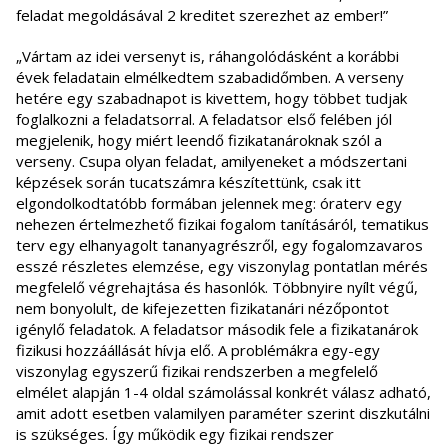
feladat megoldásával 2 kreditet szerezhet az ember!”
„Vártam az idei versenyt is, ráhangolódásként a korábbi
évek feladatain elmélkedtem szabadidőmben. A verseny
hetére egy szabadnapot is kivettem, hogy többet tudjak
foglalkozni a feladatsorral. A feladatsor első felében jól
megjelenik, hogy miért leendő fizikatanároknak szól a
verseny. Csupa olyan feladat, amilyeneket a módszertani
képzések során tucatszámra készítettünk, csak itt
elgondolkodtatóbb formában jelennek meg: óraterv egy
nehezen értelmezhető fizikai fogalom tanításáról, tematikus
terv egy elhanyagolt tananyagrészről, egy fogalomzavaros
esszé részletes elemzése, egy viszonylag pontatlan mérés
megfelelő végrehajtása és hasonlók. Többnyire nyílt végű,
nem bonyolult, de kifejezetten fizikatanári nézőpontot
igénylő feladatok. A feladatsor második fele a fizikatanárok
fizikusi hozzáállását hívja elő. A problémákra egy-egy
viszonylag egyszerű fizikai rendszerben a megfelelő
elmélet alapján 1-4 oldal számolással konkrét válasz adható,
amit adott esetben valamilyen paraméter szerint diszkutálni
is szükséges. Így működik egy fizikai rendszer