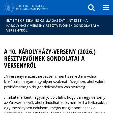
Események
ELTE a
Hírek
sajtóban
>
ELTE TTK FIZIKAI ÉS CSILLAGÁSZATI INTÉZET
A
KÁROLYHÁZY-VERSENY RÉSZTVEVŐINEK GONDOLATAI A
VERSENYRŐL
A 10. KÁROLYHÁZY-VERSENY (2026.)
RÉSZTVEVŐINEK GONDOLATAI A
VERSENYRŐL
„A versenyre azért neveztem, mert szerettem volna
kipróbálni magam egy olyan szakmai közegben, ahol valódi
problémamegoldó gondolkodásra van szükség.”
„Fizikatanárként nagyon jó volt látni, hogy van egy verseny
az Ortvay-n kívül, ahol elindulhatok és nem kell a fizikusokkal
egy mezőnyben indulnom, mégis megkapom annak a