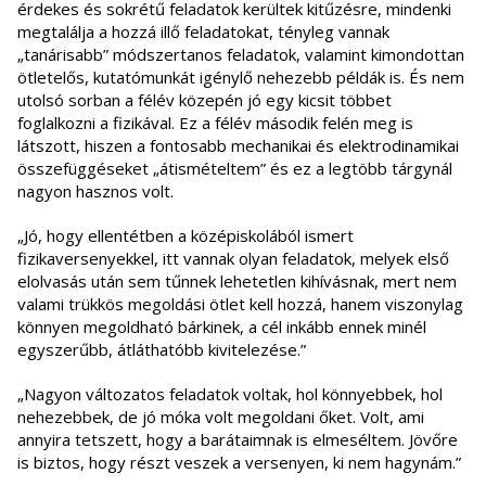
érdekes és sokrétű feladatok kerültek kitűzésre, mindenki
megtalálja a hozzá illő feladatokat, tényleg vannak
„tanárisabb” módszertanos feladatok, valamint kimondottan
ötletelős, kutatómunkát igénylő nehezebb példák is. És nem
utolsó sorban a félév közepén jó egy kicsit többet
foglalkozni a fizikával. Ez a félév második felén meg is
látszott, hiszen a fontosabb mechanikai és elektrodinamikai
összefüggéseket „átismételtem” és ez a legtöbb tárgynál
nagyon hasznos volt.
„Jó, hogy ellentétben a középiskolából ismert
fizikaversenyekkel, itt vannak olyan feladatok, melyek első
elolvasás után sem tűnnek lehetetlen kihívásnak, mert nem
valami trükkös megoldási ötlet kell hozzá, hanem viszonylag
könnyen megoldható bárkinek, a cél inkább ennek minél
egyszerűbb, átláthatóbb kivitelezése.”
„Nagyon változatos feladatok voltak, hol könnyebbek, hol
nehezebbek, de jó móka volt megoldani őket. Volt, ami
annyira tetszett, hogy a barátaimnak is elmeséltem. Jövőre
is biztos, hogy részt veszek a versenyen, ki nem hagynám.”