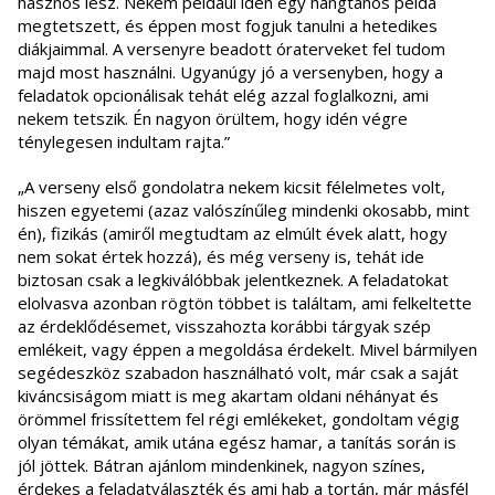
hasznos lesz. Nekem például idén egy hangtanos példa
megtetszett, és éppen most fogjuk tanulni a hetedikes
diákjaimmal. A versenyre beadott óraterveket fel tudom
majd most használni. Ugyanúgy jó a versenyben, hogy a
feladatok opcionálisak tehát elég azzal foglalkozni, ami
nekem tetszik. Én nagyon örültem, hogy idén végre
ténylegesen indultam rajta.”
„A verseny első gondolatra nekem kicsit félelmetes volt,
hiszen egyetemi (azaz valószínűleg mindenki okosabb, mint
én), fizikás (amiről megtudtam az elmúlt évek alatt, hogy
nem sokat értek hozzá), és még verseny is, tehát ide
biztosan csak a legkiválóbbak jelentkeznek. A feladatokat
elolvasva azonban rögtön többet is találtam, ami felkeltette
az érdeklődésemet, visszahozta korábbi tárgyak szép
emlékeit, vagy éppen a megoldása érdekelt. Mivel bármilyen
segédeszköz szabadon használható volt, már csak a saját
kiváncsiságom miatt is meg akartam oldani néhányat és
örömmel frissítettem fel régi emlékeket, gondoltam végig
olyan témákat, amik utána egész hamar, a tanítás során is
jól jöttek. Bátran ajánlom mindenkinek, nagyon színes,
érdekes a feladatválaszték és ami hab a tortán, már másfél