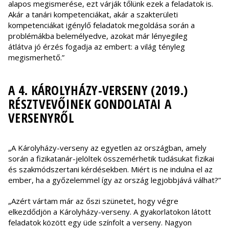
alapos megismerése, ezt várják tőlünk ezek a feladatok is.
Akár a tanári kompetenciákat, akár a szakterületi
kompetenciákat igénylő feladatok megoldása során a
problémákba belemélyedve, azokat már lényegileg
átlátva jó érzés fogadja az embert: a világ tényleg
megismerhető.”
A 4. KÁROLYHÁZY-VERSENY (2019.)
RÉSZTVEVŐINEK GONDOLATAI A
VERSENYRŐL
„A Károlyházy-verseny az egyetlen az országban, amely
során a fizikatanár-jelöltek összemérhetik tudásukat fizikai
és szakmódszertani kérdésekben. Miért is ne indulna el az
ember, ha a győzelemmel így az ország legjobbjává válhat?”
„Azért vártam már az őszi szünetet, hogy végre
elkezdődjön a Károlyházy-verseny. A gyakorlatokon látott
feladatok között egy üde színfolt a verseny. Nagyon