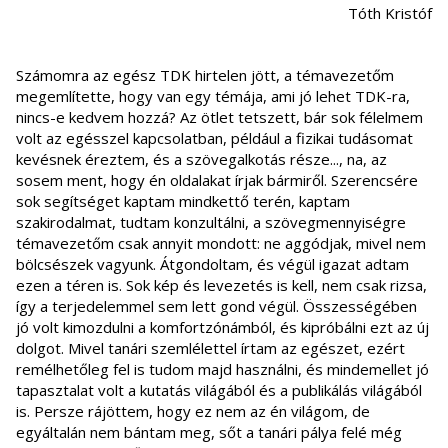
Tóth Kristóf
Számomra az egész TDK hirtelen jött, a témavezetőm
megemlítette, hogy van egy témája, ami jó lehet TDK-ra,
nincs-e kedvem hozzá? Az ötlet tetszett, bár sok félelmem
volt az egésszel kapcsolatban, például a fizikai tudásomat
kevésnek éreztem, és a szövegalkotás része..., na, az
sosem ment, hogy én oldalakat írjak bármiről. Szerencsére
sok segítséget kaptam mindkettő terén, kaptam
szakirodalmat, tudtam konzultálni, a szövegmennyiségre
témavezetőm csak annyit mondott: ne aggódjak, mivel nem
bölcsészek vagyunk. Átgondoltam, és végül igazat adtam
ezen a téren is. Sok kép és levezetés is kell, nem csak rizsa,
így a terjedelemmel sem lett gond végül. Összességében
jó volt kimozdulni a komfortzónámból, és kipróbálni ezt az új
dolgot. Mivel tanári szemlélettel írtam az egészet, ezért
remélhetőleg fel is tudom majd használni, és mindemellet jó
tapasztalat volt a kutatás világából és a publikálás világából
is. Persze rájöttem, hogy ez nem az én világom, de
egyáltalán nem bántam meg, sőt a tanári pálya felé még