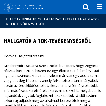
Események
ELTE a
Hírek
sajtóban
>
ELTE TTK FIZIKAI ÉS CSILLAGÁSZATI INTÉZET
HALLGATÓK
A TDK-TEVÉKENYSÉGRŐL
HALLGATÓK A TDK-TEVÉKENYSÉGRŐL
Kedves Hallgatótársaim!
Mindannyiótokat arra szeretnélek buzdítani, hogy vegyetek
részt a kari TDK-n, hiszen ez egy életre szóló élményt tud
nyújtani számotokra. Amennyiben már van egy adott téma –
vagy esetleg több is –, amely felkeltette a tanulmányaitok
során az érdeklődéseteket, illetve amelyről mélyrehatóbb
információkat szeretnétek szerezni, s ezzel komolyabban is
hajlandóak vagytok foglalkozni, azaz tudtok rá időt szánni,
akkor ragadjátok meg az alkalmat! Keressétek meg a
megfelelő konzulenst, aki felkarolja és szívvel-lélekkel