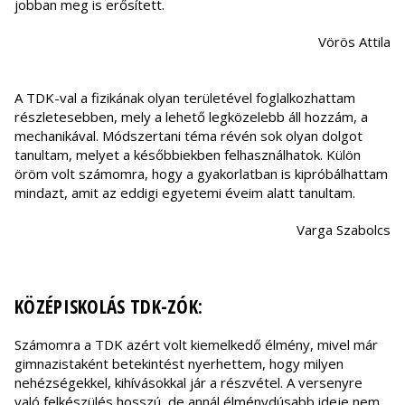
jobban meg is erősített.
Vörös Attila
A TDK-val a fizikának olyan területével foglalkozhattam
részletesebben, mely a lehető legközelebb áll hozzám, a
mechanikával. Módszertani téma révén sok olyan dolgot
tanultam, melyet a későbbiekben felhasználhatok. Külön
öröm volt számomra, hogy a gyakorlatban is kipróbálhattam
mindazt, amit az eddigi egyetemi éveim alatt tanultam.
Varga Szabolcs
KÖZÉPISKOLÁS TDK-ZÓK:
Számomra a TDK azért volt kiemelkedő élmény, mivel már
gimnazistaként betekintést nyerhettem, hogy milyen
nehézségekkel, kihívásokkal jár a részvétel. A versenyre
való felkészülés hosszú, de annál élménydúsabb ideje nem