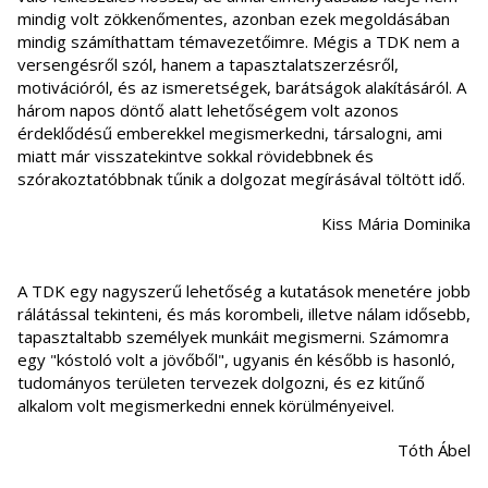
mindig volt zökkenőmentes, azonban ezek megoldásában
mindig számíthattam témavezetőimre. Mégis a TDK nem a
versengésről szól, hanem a tapasztalatszerzésről,
motivációról, és az ismeretségek, barátságok alakításáról. A
három napos döntő alatt lehetőségem volt azonos
érdeklődésű emberekkel megismerkedni, társalogni, ami
miatt már visszatekintve sokkal rövidebbnek és
szórakoztatóbbnak tűnik a dolgozat megírásával töltött idő.
Kiss Mária Dominika
A TDK egy nagyszerű lehetőség a kutatások menetére jobb
rálátással tekinteni, és más korombeli, illetve nálam idősebb,
tapasztaltabb személyek munkáit megismerni. Számomra
egy "kóstoló volt a jövőből", ugyanis én később is hasonló,
tudományos területen tervezek dolgozni, és ez kitűnő
alkalom volt megismerkedni ennek körülményeivel.
Tóth Ábel