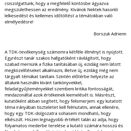
csiszolgattunk, hogy a megfelelő köntösbe ágyazva
megszülethessen az eredmény. Kívánok Nektek hasonló
lelkesedést és kellemes időtöltést a témátokban való
elmélyedésre!
Borszuk Adrienn
A TDK-tevékenység számomra kétféle élményt is nyújtott.
Egyrészt tanár szakos hallgatóként rávilágított, hogy
szabad mernünk a fizika tanításában új, ezidáig nem látott
megközelítéseket alkalmazni, illetve új, ezidáig még nem
tárgyalt témákat tanítani. Szintén előtérbe helyezte az
általunk használni kívánt tankönyvekkel,
feladatgyűjteményekkel szembeni kritika fontosságát,
mindazonáltal azok értékeinek kiemelését is. Másrészt,
kutatóként abban segített, hogy felismerjem: egy kutatott
téma irányában tiszteletet kell felmutatni, annak ellenére,
hogy egy TDK-dolgozatra sohasem mondható, hogy
elkészült. Hiszen legnagyobb értékét talán az adja, hogy
folyamatos mederbe terelése a kutató számára hosszú és