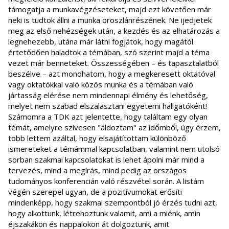
támogatja a munkavégzéseteket, majd ezt követően már
neki is tudtok állni a munka oroszlánrészének. Ne ijedjetek
meg az első nehézségek után, a kezdés és az elhatározás a
legnehezebb, utána már látni fogjátok, hogy magától
értetődően haladtok a témában, szó szerint majd a téma
vezet már benneteket. Összességében – és tapasztalatból
beszélve – azt mondhatom, hogy a megkeresett oktatóval
vagy oktatókkal való közös munka és a témában való
jártasság elérése nem mindennapi élmény és lehetőség,
melyet nem szabad elszalasztani egyetemi hallgatóként!
Számomra a TDK azt jelentette, hogy találtam egy olyan
témát, amelyre szívesen "áldoztam" az időmből, úgy érzem,
több lettem azáltal, hogy elsajátítottam különböző
ismereteket a témámmal kapcsolatban, valamint nem utolsó
sorban szakmai kapcsolatokat is lehet ápolni már mind a
tervezés, mind a megírás, mind pedig az országos
tudományos konferencián való részvétel során. A listám
végén szerepel ugyan, de a pozitívumokat erősíti
mindenképp, hogy szakmai szempontból jó érzés tudni azt,
hogy alkottunk, létrehoztunk valamit, ami a miénk, amin
éjszakákon és nappalokon át dolgoztunk, amit