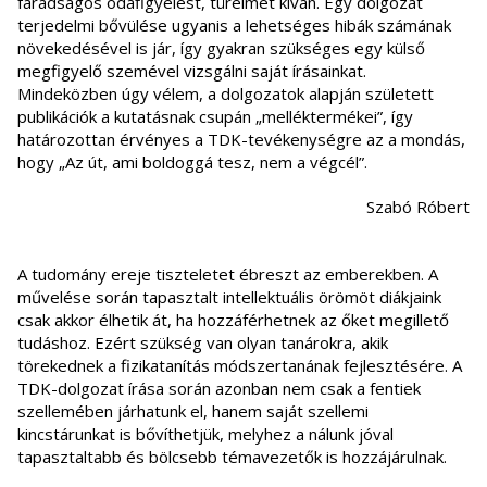
fáradságos odafigyelést, türelmet kíván. Egy dolgozat
terjedelmi bővülése ugyanis a lehetséges hibák számának
növekedésével is jár, így gyakran szükséges egy külső
megfigyelő szemével vizsgálni saját írásainkat.
Mindeközben úgy vélem, a dolgozatok alapján született
publikációk a kutatásnak csupán „melléktermékei”, így
határozottan érvényes a TDK-tevékenységre az a mondás,
hogy „Az út, ami boldoggá tesz, nem a végcél”.
Szabó Róbert
A tudomány ereje tiszteletet ébreszt az emberekben. A
művelése során tapasztalt intellektuális örömöt diákjaink
csak akkor élhetik át, ha hozzáférhetnek az őket megillető
tudáshoz. Ezért szükség van olyan tanárokra, akik
törekednek a fizikatanítás módszertanának fejlesztésére. A
TDK-dolgozat írása során azonban nem csak a fentiek
szellemében járhatunk el, hanem saját szellemi
kincstárunkat is bővíthetjük, melyhez a nálunk jóval
tapasztaltabb és bölcsebb témavezetők is hozzájárulnak.