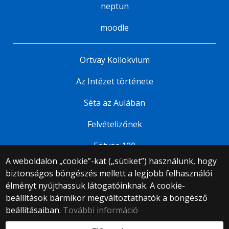
neptun
moodle
Ortvay Kollokvium
Az Intézet története
Séta az Aulában
Felvételizőnek
Eötvös 100
A weboldalon „cookie”-kat („sütiket”) használunk, hogy
biztonságos böngészés mellett a legjobb felhasználói
© 2025 Eötvös Loránd Tudományegyetem
élményt nyújthassuk látogatóinknak. A cookie-
Minden jog fenntartva.
beállítások bármikor megváltoztathatók a böngésző
1053 Budapest, Egyetem tér 1–3.
Központi telefonszám: +36 1 411 6500
beállításaiban.
További információ
Webfejlesztés: