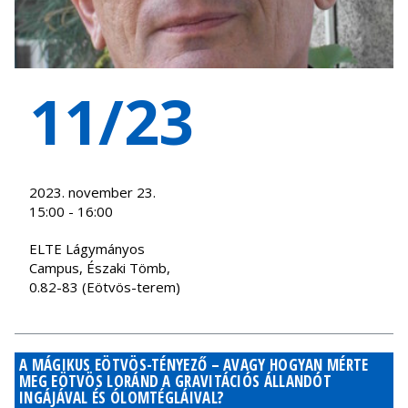
11/23
2023. november 23.
15:00 - 16:00
ELTE Lágymányos
Campus, Északi Tömb,
0.82-83 (Eötvös-terem)
A MÁGIKUS EÖTVÖS-TÉNYEZŐ – AVAGY HOGYAN MÉRTE
MEG EÖTVÖS LORÁND A GRAVITÁCIÓS ÁLLANDÓT
INGÁJÁVAL ÉS ÓLOMTÉGLÁIVAL?