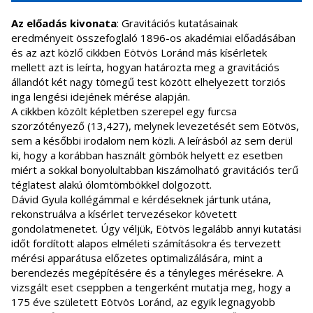
Az előadás kivonata
: Gravitációs kutatásainak
eredményeit összefoglaló 1896-os akadémiai előadásában
és az azt közlő cikkben Eötvös Loránd más kísérletek
mellett azt is leírta, hogyan határozta meg a gravitációs
állandót két nagy tömegű test között elhelyezett torziós
inga lengési idejének mérése alapján.
A cikkben közölt képletben szerepel egy furcsa
szorzótényező (13,427), melynek levezetését sem Eötvös,
sem a későbbi irodalom nem közli. A leírásból az sem derül
ki, hogy a korábban használt gömbök helyett ez esetben
miért a sokkal bonyolultabban kiszámolható gravitációs terű
téglatest alakú ólomtömbökkel dolgozott.
Dávid Gyula kollégámmal e kérdéseknek jártunk utána,
rekonstruálva a kísérlet tervezésekor követett
gondolatmenetet. Úgy véljük, Eötvös legalább annyi kutatási
időt fordított alapos elméleti számításokra és tervezett
mérési apparátusa előzetes optimalizálására, mint a
berendezés megépítésére és a tényleges mérésekre. A
vizsgált eset cseppben a tengerként mutatja meg, hogy a
175 éve született Eötvös Loránd, az egyik legnagyobb