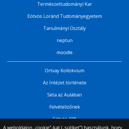
Természettudományi Kar
Eötvös Loránd Tudományegyetem
Tanulmányi Osztály
neptun
moodle
Ortvay Kollokvium
Az Intézet története
Séta az Aulában
Felvételizőnek
Eötvös 100
A weboldalon „cookie”-kat („sütiket”) használunk, hogy