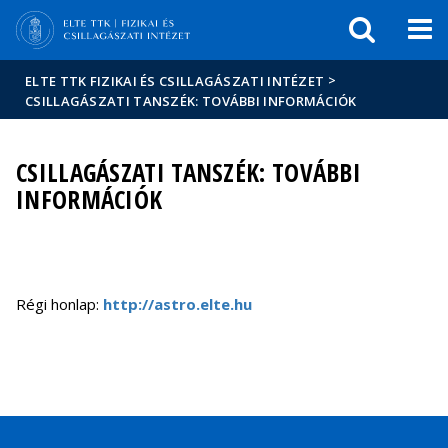
Események
ELTE a
Hírek
sajtóban
>
ELTE TTK FIZIKAI ÉS CSILLAGÁSZATI INTÉZET
CSILLAGÁSZATI TANSZÉK: TOVÁBBI INFORMÁCIÓK
CSILLAGÁSZATI TANSZÉK: TOVÁBBI
INFORMÁCIÓK
Régi honlap:
http://astro.elte.hu