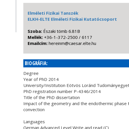
Elméleti Fizikai Tanszék
ELKH-ELTE Elméleti Fizikai Kutatócsoport
Szoba:
Északi tömb 6.81B
Mellék:
+36-1-372-2500 / 6117
Emailcím:
uh.etle.raseac@mniereh
BIOGRÁFIA:
Degree
Year of PhD 2014
University/Institution Eötvös Loránd Tudományegy
PhD registration number P-4346/2014
Title of the PhD dissertation
Impact of the geometry and the endothermic phase t
convection
Languages
German Advanced Level Write and read (C)