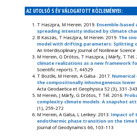
AZ UTOLSÓ 5 ÉV VÁLOGATOTT KÖZLEMÉNYEI:
T Haszpra, M Herein. 2019.
Ensemble-based a
spreading intensity induced by climate ch
B Kaszás, T Haszpra, M Herein. 2019.
The snow
model with drifting parameters: Splitting 
An Interdisciplinary Journal of Nonlinear Scienc
M Herein, G Drótos, T Haszpra, J Márfy, T Tél.
climate realizations as a new framework fo
Scientific reports 7, 44529
T Bozóki, M Herein, A Galsa . 2017.
Numerical 
the compositionally inhomogeneous lower m
Acta Geodaetica et Geophysica 52 (3), 331-34
M Herein, J Márfy, G Drótos, T Tél. 2016.
Proba
complexity climate models: A snapshot att
(1), 259-272
M Herein, A Galsa, L Lenkey. 2013.
Impact of 
endothermic phase transition on the time 
Journal of Geodynamics 66, 103-113