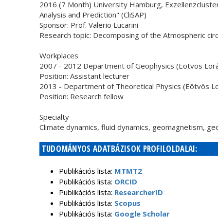
2016 (7 Month) University Hamburg, Exzellenzcluste
Analysis and Prediction" (CliSAP)
Sponsor: Prof. Valerio Lucarini
Research topic: Decomposing of the Atmospheric circu
Workplaces
2007 - 2012 Department of Geophysics (Eötvös Lorá
Position: Assistant lecturer
2013 - Department of Theoretical Physics (Eötvös Lo
Position: Research fellow
Specialty
Climate dynamics, fluid dynamics, geomagnetism, g
TUDOMÁNYOS ADATBÁZISOK PROFILOLDALAI:
Publikációs lista:
MTMT2
Publikációs lista:
ORCID
Publikációs lista:
ResearcherID
Publikációs lista:
Scopus
Publikációs lista:
Google Scholar