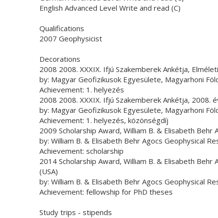
English Advanced Level Write and read (C)
Qualifications
2007 Geophysicist
Decorations
2008 2008. XXXIX. Ifjú Szakemberek Ankétja, Elméleti
by: Magyar Geofizikusok Egyesülete, Magyarhoni Föld
Achievement: 1. helyezés
2008 2008. XXXIX. Ifjú Szakemberek Ankétja, 2008. év
by: Magyar Geofizikusok Egyesülete, Magyarhoni Föld
Achievement: 1. helyezés, közönségdíj
2009 Scholarship Award, William B. & Elisabeth Behr
by: William B. & Elisabeth Behr Agocs Geophysical R
Achievement: scholarship
2014 Scholarship Award, William B. & Elisabeth Behr
(USA)
by: William B. & Elisabeth Behr Agocs Geophysical R
Achievement: fellowship for PhD theses
Study trips - stipends