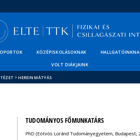
Események
ELTE a
Hírek
sajtóban
SOPORTOK
KÖZÉPISKOLÁSOKNAK
HALLGATÓINKNA
VOLT DIÁKJAINK
>
NTÉZET
HEREIN MÁTYÁS
TUDOMÁNYOS FŐMUNKATÁRS
PhD (Eötvös Loránd Tudományegyetem, Budapest, 