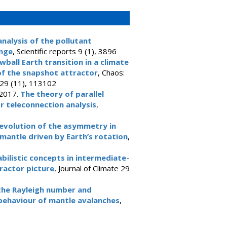
nalysis of the pollutant
ange
, Scientific reports 9 (1), 3896
ball Earth transition in a climate
of the snapshot attractor
, Chaos:
e 29 (11), 113102
 2017.
The theory of parallel
r teleconnection analysis
,
evolution of the asymmetry in
antle driven by Earth’s rotation
,
3
bilistic concepts in intermediate-
ractor picture
, Journal of Climate 29
the Rayleigh number and
behaviour of mantle avalanches
,