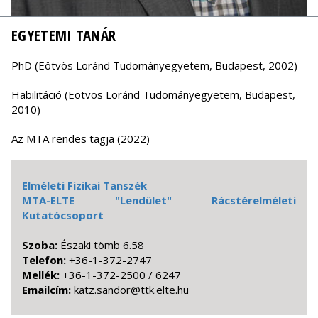
EGYETEMI TANÁR
PhD (Eötvös Loránd Tudományegyetem, Budapest, 2002)
Habilitáció (Eötvös Loránd Tudományegyetem, Budapest,
2010)
Az MTA rendes tagja (2022)
Elméleti Fizikai Tanszék
MTA-ELTE "Lendület" Rácstérelméleti
Kutatócsoport
Szoba:
Északi tömb 6.58
Telefon:
+36-1-372-2747
Mellék:
+36-1-372-2500 / 6247
Emailcím:
uh.etle.ktt@rodnas.ztak