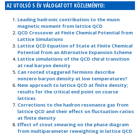
AZ UTOLSÓ 5 ÉV VÁLOGATOTT KÖZLEMÉNYEI:
Leading hadronic contribution to the muon
magnetic moment from lattice QCD
QCD Crossover at Finite Chemical Potential from
Lattice Simulations
Lattice QCD Equation of State at Finite Chemical
Potential from an Alternative Expansion Scheme
Lattice simulations of the QCD chiral transition
at real baryon density
Can rooted staggered fermions describe
nonzero baryon density at low temperatures?
New approach to lattice QCD at finite density;
results for the critical end point on coarse
lattices
Corrections to the hadron resonance gas from
lattice QCD and their effect on fluctuation-ratios
at finite density
Effect of stout smearing on the phase diagram
from multiparameter reweighting in lattice QCD