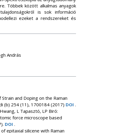
ere. Többek között alkalmas anyagok
ulajdonságokról is sok információ
odellezi ezeket a rendszereket és
ogh András
 of Strain and Doping on the Raman
idi (b) 254 (11), 1700184 (2017)
DOI
.
h Hwang, L Tapasztó, LP Biró:
 atomic force microscope based
7).
DOI
.
 of epitaxial silicene with Raman