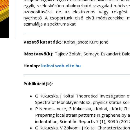
egyik, széleskörűen alkalmazható vizsgálati módsz
azonosítására, de az elektromos vagy rezgési t
nyerhető. A csoportunk első elvű módszerekkel m
szimulálja a spektrumaikat.
Vezető kutató(k):
Koltai János; Kürti Jenő
Résztvevő(k):
Tajkov Zoltán; Somaye Eskandari; Bal
Honlap:
koltai.web.elte.hu
Publikáció(k):
G Kukucska, J Koltai: Theoretical Investigation
Spectra of Monolayer MoS2, physica status sol
P Nemes-Incze, G Kukucska, J Koltai, J Kürti, C
Preparing local strain patterns in graphene by
indentation, Scientific Reports 7 (1), 3035 (201
G Kukucska, V Zólyomi, J Koltai: Characterization