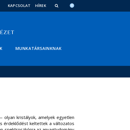
KAPCSOLAT
HÍREK
K
MUNKATÁRSAINKNAK
 olyan kristályok, amelyek egyetlen
s érdeklődést keltettek a változatos
aman-spektroszkópia az anyagtudomány