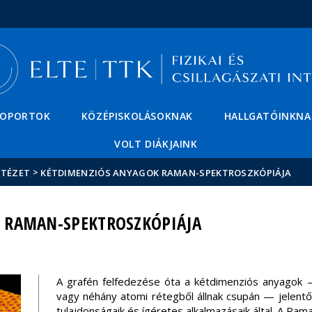
Események
ELTE a
Hírek
sajtóban
SOPORTOK
KÖZÉPISKOLÁSOKNAK
HALLGATÓINKNA
VOLT DIÁKJAINK
>
NTÉZET
KÉTDIMENZIÓS ANYAGOK RAMAN-SPEKTROSZKÓPIÁJA
 RAMAN-SPEKTROSZKÓPIÁJA
A grafén felfedezése óta a kétdimenziós anyagok —
vagy néhány atomi rétegből állnak csupán — jelentő
tulajdonságaik és ígéretes alkalmazásaik által. A R