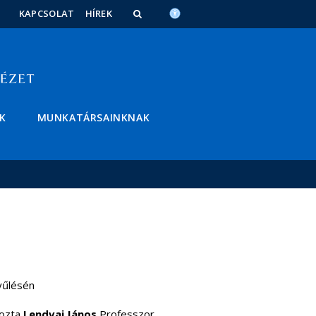
KAPCSOLAT
HÍREK
K
MUNKATÁRSAINKNAK
yűlésén
ozta
Lendvai János
Professzor