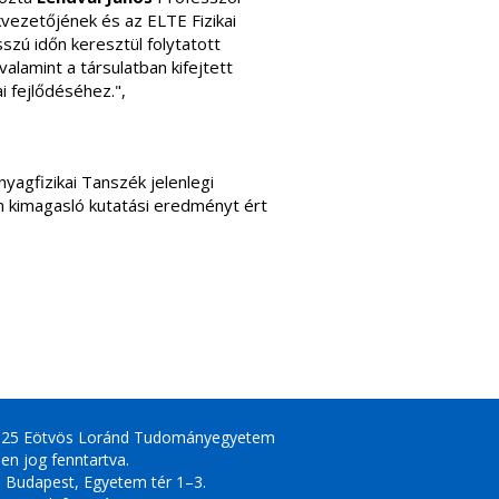
vezetőjének és az ELTE Fizikai
osszú időn keresztül folytatott
alamint a társulatban kifejtett
i fejlődéséhez.",
yagfizikai Tanszék jelenlegi
én kimagasló kutatási eredményt ért
025 Eötvös Loránd Tudományegyetem
en jog fenntartva.
 Budapest, Egyetem tér 1–3.