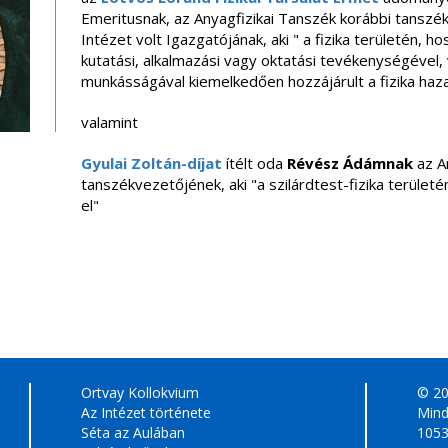
Emeritusnak, az Anyagfizikai Tanszék korábbi tanszék
Intézet volt Igazgatójának, aki " a fizika területén, h
kutatási, alkalmazási vagy oktatási tevékenységével, v
munkásságával kiemelkedően hozzájárult a fizika haza
valamint
Gyulai Zoltán-díjat
ítélt oda
Révész Ádám
nak
az An
tanszékvezetőjének, aki "a szilárdtest-fizika terület
el"
Ortvay Kollokvium
© 2
Az Intézet története
Mind
Séta az Aulában
1053