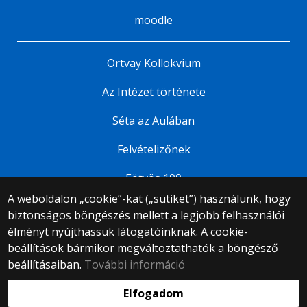
moodle
Ortvay Kollokvium
Az Intézet története
Séta az Aulában
Felvételizőnek
Eötvös 100
A weboldalon „cookie”-kat („sütiket”) használunk, hogy
biztonságos böngészés mellett a legjobb felhasználói
© 2025 Eötvös Loránd Tudományegyetem
élményt nyújthassuk látogatóinknak. A cookie-
Minden jog fenntartva.
beállítások bármikor megváltoztathatók a böngésző
1053 Budapest, Egyetem tér 1–3.
Központi telefonszám: +36 1 411 6500
beállításaiban.
További információ
Webfejlesztés:
Elfogadom