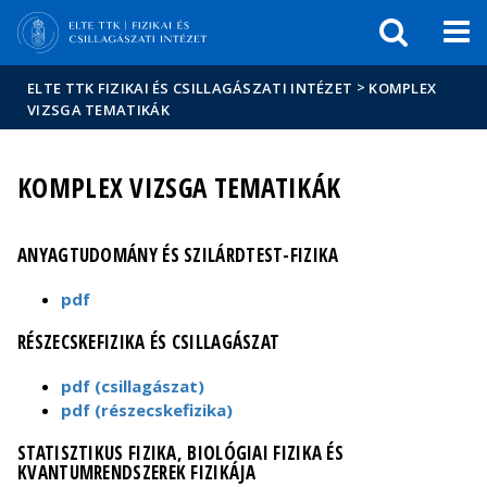
Események
ELTE a
Hírek
sajtóban
>
ELTE TTK FIZIKAI ÉS CSILLAGÁSZATI INTÉZET
KOMPLEX
VIZSGA TEMATIKÁK
KOMPLEX VIZSGA TEMATIKÁK
ANYAGTUDOMÁNY ÉS SZILÁRDTEST-FIZIKA
pdf
RÉSZECSKEFIZIKA ÉS CSILLAGÁSZAT
pdf (csillagászat)
pdf (részecskefizika)
STATISZTIKUS FIZIKA, BIOLÓGIAI FIZIKA ÉS
KVANTUMRENDSZEREK FIZIKÁJA