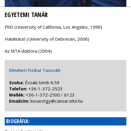
EGYETEMI TANÁR
PhD (University of California, Los Angeles, 1996)
Habilitáció (University of Debrecen, 2006)
Az MTA doktora (2004)
Elméleti Fizikai Tanszék
Szoba:
Északi tömb 6.59
Telefon:
+36-1-372-2523
Mellék:
+36-1-372-2500 / 6123
Emailcím:
uh.etle.raseac@ygtscavok
BIOGRÁFIA: