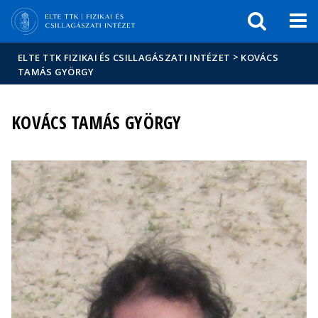
Események
ELTE a
Hírek
sajtóban
>
ELTE TTK FIZIKAI ÉS CSILLAGÁSZATI INTÉZET
KOVÁCS
TAMÁS GYÖRGY
KOVÁCS TAMÁS GYÖRGY