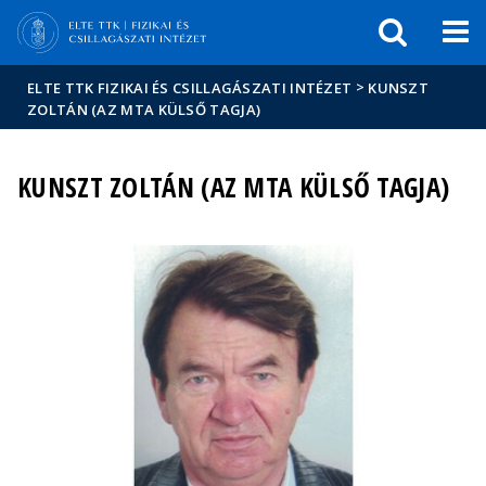
Események
ELTE a
Hírek
sajtóban
>
ELTE TTK FIZIKAI ÉS CSILLAGÁSZATI INTÉZET
KUNSZT
ZOLTÁN (AZ MTA KÜLSŐ TAGJA)
KUNSZT ZOLTÁN (AZ MTA KÜLSŐ TAGJA)