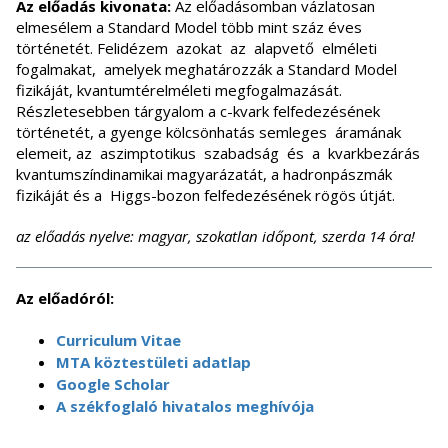
Az előadás kivonata:
Az előadásomban vázlatosan
elmesélem a Standard Model több mint száz éves
történetét. Felidézem azokat az alapvető elméleti
fogalmakat, amelyek meghatározzák a Standard Model
fizikáját, kvantumtérelméleti megfogalmazását.
Részletesebben tárgyalom a c-kvark felfedezésének
történetét, a gyenge kölcsönhatás semleges áramának
elemeit, az aszimptotikus szabadság és a kvarkbezárás
kvantumszíndinamikai magyarázatát, a hadronpászmák
fizikáját és a Higgs-bozon felfedezésének rögös útját.
az előadás nyelve: magyar, szokatlan időpont, szerda 14 óra!
Az előadóról:
Curriculum Vitae
MTA köztestületi adatlap
Google Scholar
A székfoglaló hivatalos meghívója