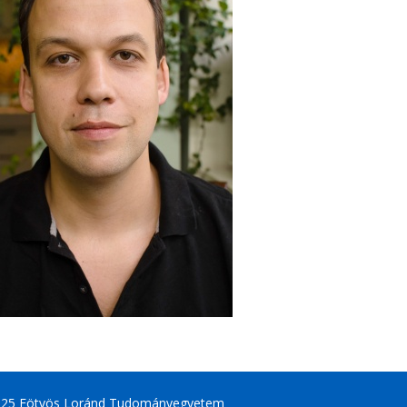
025 Eötvös Loránd Tudományegyetem