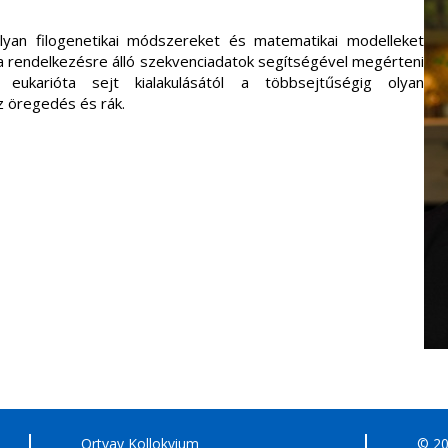
lyan filogenetikai módszereket és matematikai modelleket
 a rendelkezésre álló szekvenciadatok segítségével megérteni
eukarióta sejt kialakulásától a többsejtűségig olyan
z öregedés és rák.
Ortvay Kollokvium
© 2