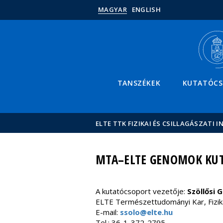
MAGYAR
ENGLISH
TANSZÉKEK
KUTATÓC
ELTE TTK FIZIKAI ÉS CSILLAGÁSZATI I
MTA–ELTE GENOMOK KUT
A kutatócsoport vezetője:
Szöllősi 
ELTE Természettudományi Kar, Fizik
E-mail:
ssolo@elte.hu
Tel.: 36-1-372-2795