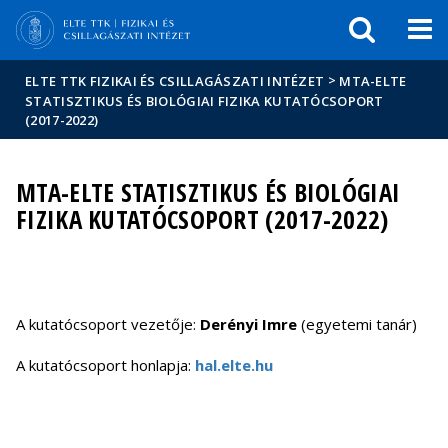
Események
ELTE a
Hírek
sajtóban
>
ELTE TTK FIZIKAI ÉS CSILLAGÁSZATI INTÉZET
MTA-ELTE
STATISZTIKUS ÉS BIOLÓGIAI FIZIKA KUTATÓCSOPORT
(2017-2022)
MTA-ELTE STATISZTIKUS ÉS BIOLÓGIAI
FIZIKA KUTATÓCSOPORT (2017-2022)
A kutatócsoport vezetője:
Derényi Imre
(egyetemi tanár)
A kutatócsoport honlapja:
hal.elte.hu