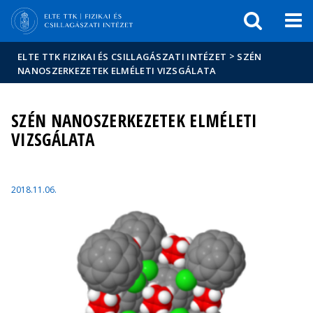
Események
ELTE a
Hírek
sajtóban
>
ELTE TTK FIZIKAI ÉS CSILLAGÁSZATI INTÉZET
SZÉN
NANOSZERKEZETEK ELMÉLETI VIZSGÁLATA
SZÉN NANOSZERKEZETEK ELMÉLETI
VIZSGÁLATA
2018.11.06.