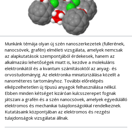
Munkánk témája olyan új szén nanoszerkezetek (fullerének,
nanocsövek, grafén) elméleti vizsgálata, amelyek nemcsak
az alapkutatások szempontjából érdekesek, hanem az
alkalmazási lehetőségek miatt is, kezdve a molekuláris
elektronikától és a kvantum számításoktól az anyag- és
orvostudományig. Az elektronika miniatürizálása közelít a
nanométeres tartományhoz. További előrelépés
elképzelhetetlen új típusú anyagok felhasználása nélkül.
Ebben minden kétséget kizáróan kulcsszerepet fognak
játszani a grafén és a szén nanocsövek, amelyek egyedülálló
elektromos és mechanikai tulajdonságokkal rendelkeznek.
Kutatásaink központjában az elektromos és rezgési
tulajdonságok vizsgálatai állnak.