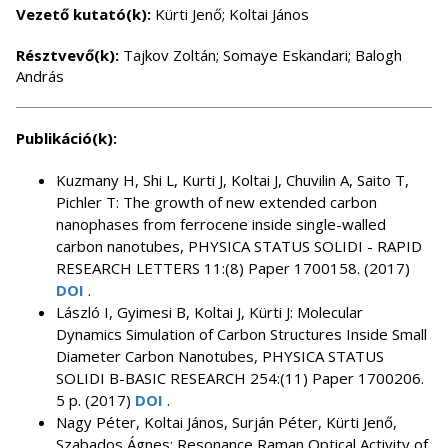
Vezető kutató(k):
Kürti Jenő; Koltai János
Résztvevő(k):
Tajkov Zoltán; Somaye Eskandari; Balogh
András
Publikáció(k):
Kuzmany H, Shi L, Kurti J, Koltai J, Chuvilin A, Saito T,
Pichler T: The growth of new extended carbon
nanophases from ferrocene inside single-walled
carbon nanotubes, PHYSICA STATUS SOLIDI - RAPID
RESEARCH LETTERS 11:(8) Paper 1700158. (2017)
DOI
.
László I, Gyimesi B, Koltai J, Kürti J: Molecular
Dynamics Simulation of Carbon Structures Inside Small
Diameter Carbon Nanotubes, PHYSICA STATUS
SOLIDI B-BASIC RESEARCH 254:(11) Paper 1700206.
5 p. (2017)
DOI
.
Nagy Péter, Koltai János, Surján Péter, Kürti Jenő,
Szabados Ágnes: Resonance Raman Optical Activity of