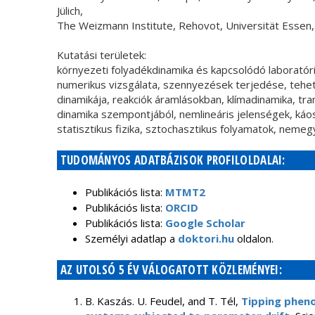
Jülich,
The Weizmann Institute, Rehovot, Universität Essen,
Kutatási területek:
környezeti folyadékdinamika és kapcsolódó laboratór
numerikus vizsgálata, szennyezések terjedése, tehe
dinamikája, reakciók áramlásokban, klímadinamika, tran
dinamika szempontjából, nemlineáris jelenségek, káos
statisztikus fizika, sztochasztikus folyamatok, nemeg
TUDOMÁNYOS ADATBÁZISOK PROFILOLDALAI:
Publikációs lista:
MTMT2
Publikációs lista:
ORCID
Publikációs lista:
Google Scholar
Személyi adatlap a
doktori.hu
oldalon.
AZ UTOLSÓ 5 ÉV VÁLOGATOTT KÖZLEMÉNYEI:
B. Kaszás. U. Feudel, and T. Tél,
Tipping pheno