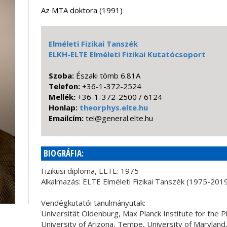
Az MTA doktora (1991)
Elméleti Fizikai Tanszék
ELKH-ELTE Elméleti Fizikai Kutatócsoport
Szoba:
Északi tömb 6.81A
Telefon:
+36-1-372-2524
Mellék:
+36-1-372-2500 / 6124
Honlap:
theorphys.elte.hu
Emailcím:
uh.etle.lareneg@let
BIOGRÁFIA:
Fizikusi diploma, ELTE: 1975
Alkalmazás: ELTE Elméleti Fizikai Tanszék (1975-201
Vendégkutatói tanulmányutak:
Universität Oldenburg, Max Planck Institute for the
University of Arizona, Tempe, University of Marylan