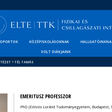
Események
ELTE a
Hírek
sajtóban
SOPORTOK
KÖZÉPISKOLÁSOKNAK
HALLGATÓINKNA
VOLT DIÁKJAINK
>
NTÉZET
TÉL TAMÁS
EMERITUSZ PROFESSZOR
PhD (Eötvös Loránd Tudományegyetem, Budapest, 