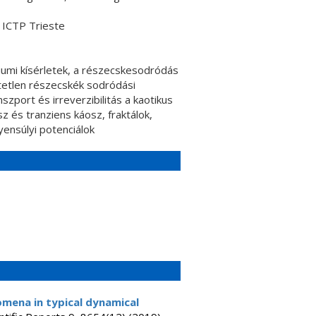
 ICTP Trieste
iumi kísérletek, a részecskesodródás
tetlen részecskék sodródási
szport és irreverzibilitás a kaotikus
z és tranziens káosz, fraktálok,
yensúlyi potenciálok
mena in typical dynamical