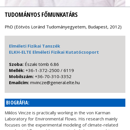
TUDOMÁNYOS FŐMUNKATÁRS
PhD (Eötvös Loránd Tudományegyetem, Budapest, 2012)
Elméleti Fizikai Tanszék
ELKH-ELTE Elméleti Fizikai Kutatócsoport
Szoba:
Északi tömb 6.86
Mellék:
+36-1-372-2500 / 6119
Mobilszám:
+36-70-310-3352
Emailcím:
uh.etle.lareneg@ezcnivm
BIOGRÁFIA:
Miklos Vincze is practically working in the von Karman
Laboratory for Environmental Flows. His research mainly
focuses on the experimental modeling of climate-related