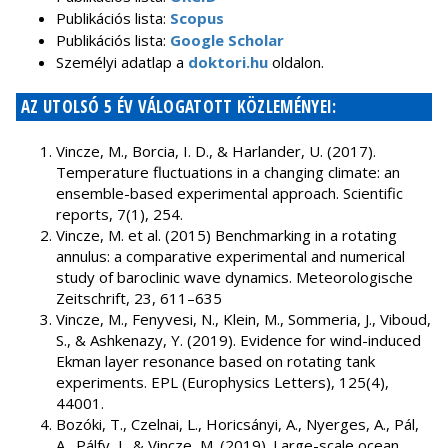
Publikációs lista:
Scopus
Publikációs lista:
Google Scholar
Személyi adatlap a
doktori.hu
oldalon.
AZ UTOLSÓ 5 ÉV VÁLOGATOTT KÖZLEMÉNYEI:
Vincze, M., Borcia, I. D., & Harlander, U. (2017).
Temperature fluctuations in a changing climate: an
ensemble-based experimental approach. Scientific
reports, 7(1), 254.
Vincze, M. et al. (2015) Benchmarking in a rotating
annulus: a comparative experimental and numerical
study of baroclinic wave dynamics. Meteorologische
Zeitschrift, 23, 611–635
Vincze, M., Fenyvesi, N., Klein, M., Sommeria, J., Viboud,
S., & Ashkenazy, Y. (2019). Evidence for wind-induced
Ekman layer resonance based on rotating tank
experiments. EPL (Europhysics Letters), 125(4),
44001.
Bozóki, T., Czelnai, L., Horicsányi, A., Nyerges, A., Pál,
A., Pálfy, J., & Vincze, M. (2019). Large-scale ocean