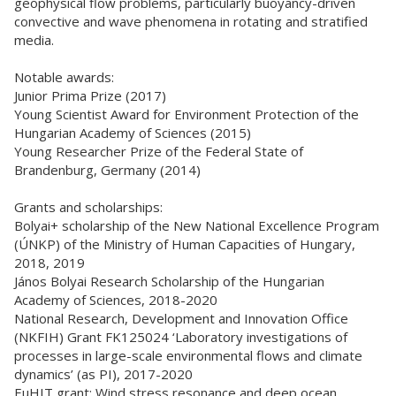
geophysical flow problems, particularly buoyancy-driven
convective and wave phenomena in rotating and stratified
media.
Notable awards:
Junior Prima Prize (2017)
Young Scientist Award for Environment Protection of the
Hungarian Academy of Sciences (2015)
Young Researcher Prize of the Federal State of
Brandenburg, Germany (2014)
Grants and scholarships:
Bolyai+ scholarship of the New National Excellence Program
(ÚNKP) of the Ministry of Human Capacities of Hungary,
2018, 2019
János Bolyai Research Scholarship of the Hungarian
Academy of Sciences, 2018-2020
National Research, Development and Innovation Office
(NKFIH) Grant FK125024 ‘Laboratory investigations of
processes in large-scale environmental flows and climate
dynamics’ (as PI), 2017-2020
EuHIT grant: Wind stress resonance and deep ocean