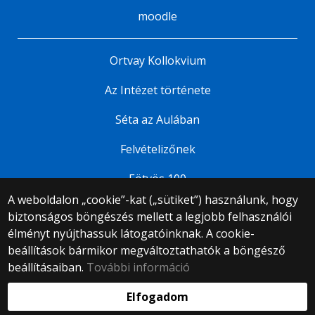
moodle
Ortvay Kollokvium
Az Intézet története
Séta az Aulában
Felvételizőnek
Eötvös 100
A weboldalon „cookie”-kat („sütiket”) használunk, hogy
biztonságos böngészés mellett a legjobb felhasználói
© 2025 Eötvös Loránd Tudományegyetem
élményt nyújthassuk látogatóinknak. A cookie-
Minden jog fenntartva.
beállítások bármikor megváltoztathatók a böngésző
1053 Budapest, Egyetem tér 1–3.
Központi telefonszám: +36 1 411 6500
beállításaiban.
További információ
Webfejlesztés:
Elfogadom