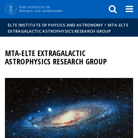
FIXME:token.header.mai
FIXME:token.header.cal
FIXME:token.header.abou
>
ELTE INSTITUTE OF PHYSICS AND ASTRONOMY
MTA-ELTE
EXTRAGALACTIC ASTROPHYSICS RESEARCH GROUP
MTA-ELTE EXTRAGALACTIC
ASTROPHYSICS RESEARCH GROUP