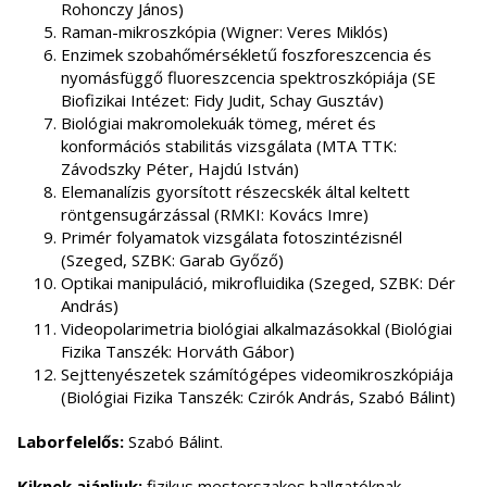
Rohonczy János)
Raman-mikroszkópia (Wigner: Veres Miklós)
Enzimek szobahőmérsékletű foszforeszcencia és
nyomásfüggő fluoreszcencia spektroszkópiája (SE
Biofizikai Intézet: Fidy Judit, Schay Gusztáv)
Biológiai makromolekuák tömeg, méret és
konformációs stabilitás vizsgálata (MTA TTK:
Závodszky Péter, Hajdú István)
Elemanalízis gyorsított részecskék által keltett
röntgensugárzással (RMKI: Kovács Imre)
Primér folyamatok vizsgálata fotoszintézisnél
(Szeged, SZBK: Garab Győző)
Optikai manipuláció, mikrofluidika (Szeged, SZBK: Dér
András)
Videopolarimetria biológiai alkalmazásokkal (Biológiai
Fizika Tanszék: Horváth Gábor)
Sejttenyészetek számítógépes videomikroszkópiája
(Biológiai Fizika Tanszék: Czirók András, Szabó Bálint)
Laborfelelős:
Szabó Bálint.
Kiknek ajánljuk:
fizikus mesterszakos hallgatóknak