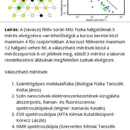
Leírás:
A (tavaszi) félév során MSc Fizika hallgatóknak 3
mérés elvégzésre van lehetőségük a kurzus keretei közt
maximum 4 fős csoportokban. A kurzust félévente maximum
12 hallgató veheti fel. A választható mérések közül a
mérőcsoportok 6-ot jelölnek meg, ebből 3 mérést a laborok
rendelkezésre állásának megfelelően tudnak elvégezni.
Választható mérések:
Számítógépes molekulafizika (Biológiai Fizika Tanszék:
Koltai János)
Szén nanocsövek elektronszerkezetének vizsgálata
abszorpciós, Raman- és fluoreszcencia-
spektroszkópiával (Wigner: Kamarás Katalin)
ESR spektroszkópia (MTA Kémiai Kutatóközpont:
Korecz László)
NMR spektroszkópia (Szervetlen Kémiai Tanszék: