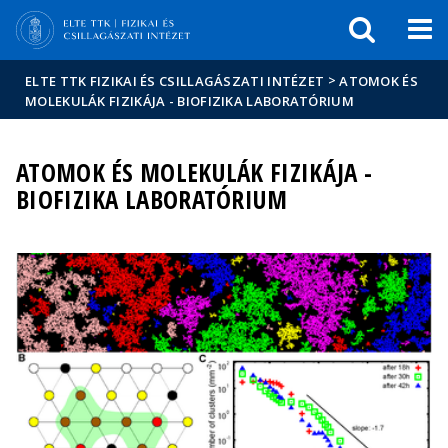
Események
ELTE a
Hírek
sajtóban
>
ELTE TTK FIZIKAI ÉS CSILLAGÁSZATI INTÉZET
ATOMOK ÉS
MOLEKULÁK FIZIKÁJA - BIOFIZIKA LABORATÓRIUM
ATOMOK ÉS MOLEKULÁK FIZIKÁJA -
BIOFIZIKA LABORATÓRIUM