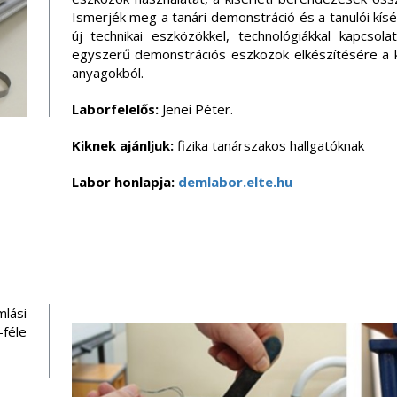
Ismerjék meg a tanári demonstráció és a tanulói kís
új technikai eszközökkel, technológiákkal kapcsol
egyszerű demonstrációs eszközök elkészítésére a 
anyagokból.
Laborfelelős:
Jenei Péter.
Kiknek ajánljuk:
fizika tanárszakos hallgatóknak
Labor honlapja:
demlabor.elte.hu
mlási
féle