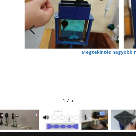
Megtekintés nagyobb 
1
/
5