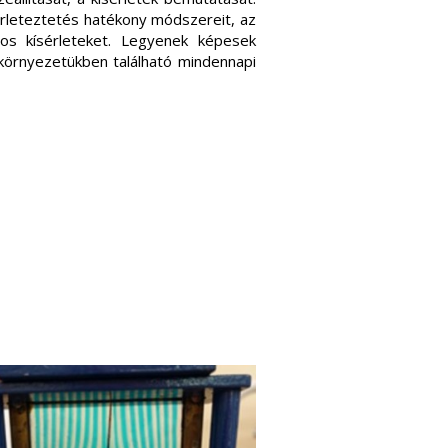
érleteztetés hatékony módszereit, az
atos kísérleteket. Legyenek képesek
környezetükben található mindennapi