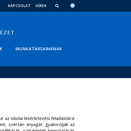
KAPCSOLAT
HÍREK
K
MUNKATÁRSAINKNAK
se az iskolai kísérletezési feladatokra:
it, szertári anyagát: gyakorolják az
eállítását, a kísérletek bemutatását.