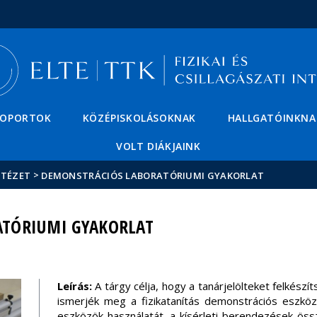
Események
ELTE a
Hírek
sajtóban
SOPORTOK
KÖZÉPISKOLÁSOKNAK
HALLGATÓINKNA
VOLT DIÁKJAINK
>
NTÉZET
DEMONSTRÁCIÓS LABORATÓRIUMI GYAKORLAT
TÓRIUMI GYAKORLAT
Leírás:
A tárgy célja, hogy a tanárjelölteket felkészít
ismerjék meg a fizikatanítás demonstrációs eszköze
eszközök használatát, a kísérleti berendezések össz