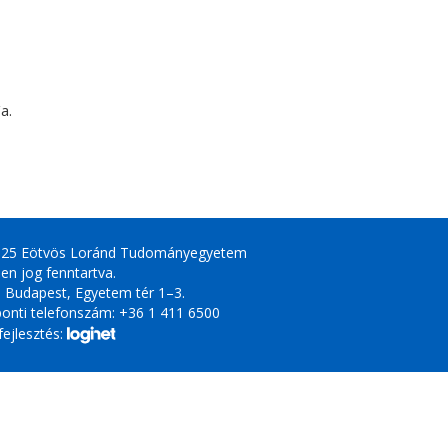
a.
025 Eötvös Loránd Tudományegyetem
en jog fenntartva.
 Budapest, Egyetem tér 1–3.
onti telefonszám: +36 1 411 6500
ejlesztés: