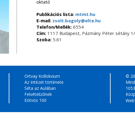
oktató
Publikációs lista:
mtmt.hu
E-mail:
zsolt.bagoly@elte.hu
Telefon/Mellék:
6554
Cím:
1117 Budapest, Pázmány Péter sétány 1/
Szoba:
5.61
Ortvay Kollokvium
© 2
Az Intézet története
Mind
Séta az Aulában
1053
Felvételizőnek
Közp
Eötvös 100
Webf