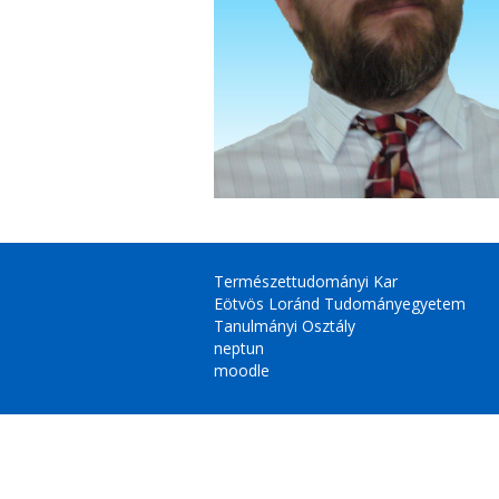
Természettudományi Kar
Eötvös Loránd Tudományegyetem
Tanulmányi Osztály
neptun
moodle