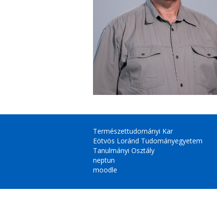
Természettudományi Kar
Eötvös Loránd Tudományegyetem
Tanulmányi Osztály
neptun
moodle