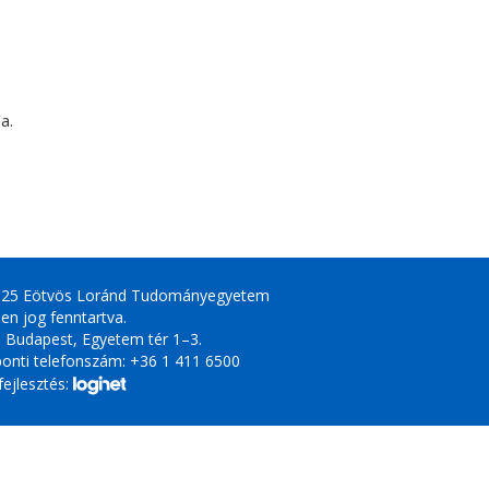
a.
025 Eötvös Loránd Tudományegyetem
en jog fenntartva.
 Budapest, Egyetem tér 1–3.
onti telefonszám: +36 1 411 6500
ejlesztés: