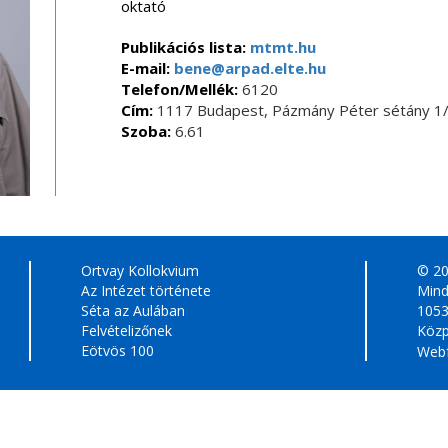
oktató
Publikációs lista:
mtmt.hu
E-mail:
bene@arpad.elte.hu
Telefon/Mellék:
6120
Cím:
1117 Budapest, Pázmány Péter sétány 1/
Szoba:
6.61
Ortvay Kollokvium
© 2
Az Intézet története
Mind
Séta az Aulában
1053
Felvételizőnek
Közp
Eötvös 100
Webf