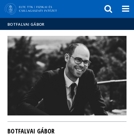
Események
ELTE a
Hírek
sajtóban
BOTFALVAI GÁBOR
BOTFALVAI GÁBOR