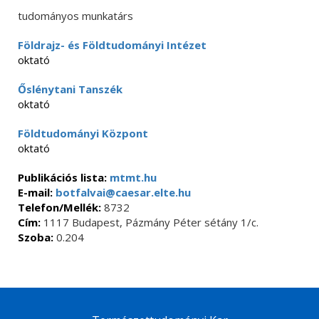
tudományos munkatárs
Földrajz- és Földtudományi Intézet
oktató
Őslénytani Tanszék
oktató
Földtudományi Központ
oktató
Publikációs lista:
mtmt.hu
E-mail:
botfalvai@caesar.elte.hu
Telefon/Mellék:
8732
Cím:
1117 Budapest, Pázmány Péter sétány 1/c.
Szoba:
0.204