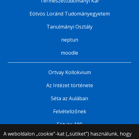
Természettudományi Kar
Eötvös Loránd Tudományegyetem
Tanulmányi Osztály
neptun
moodle
Ortvay Kollokvium
Az Intézet története
Séta az Aulában
Felvételizőnek
Eötvös 100
A weboldalon „cookie”-kat („sütiket”) használunk, hogy