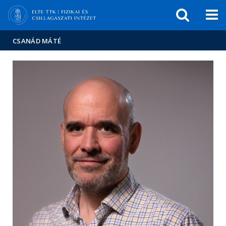
Események
ELTE a
Hírek
sajtóban
CSANÁD MÁTÉ