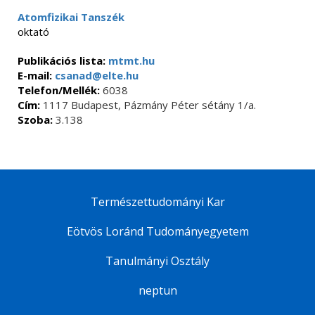
Atomfizikai Tanszék
oktató
Publikációs lista:
mtmt.hu
E-mail:
csanad@elte.hu
Telefon/Mellék:
6038
Cím:
1117 Budapest, Pázmány Péter sétány 1/a.
Szoba:
3.138
Természettudományi Kar
Eötvös Loránd Tudományegyetem
Tanulmányi Osztály
neptun