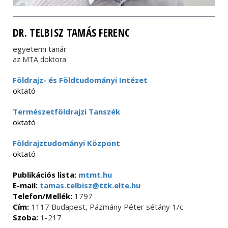
DR. TELBISZ TAMÁS FERENC
egyetemi tanár
az MTA doktora
Földrajz- és Földtudományi Intézet
oktató
Természetföldrajzi Tanszék
oktató
Földrajztudományi Központ
oktató
Publikációs lista:
mtmt.hu
E-mail:
tamas.telbisz@ttk.elte.hu
Telefon/Mellék:
1797
Cím:
1117 Budapest, Pázmány Péter sétány 1/c.
Szoba:
1-217