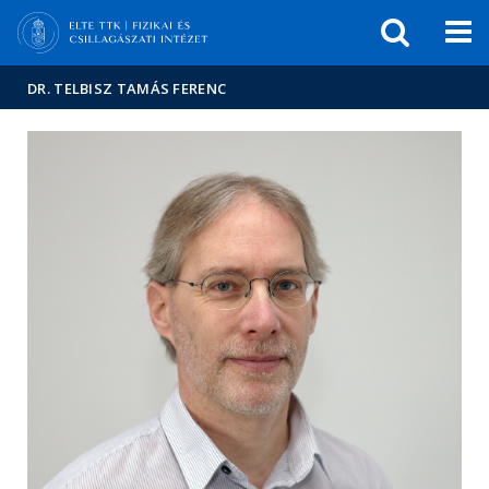
Események
ELTE a
Hírek
sajtóban
DR. TELBISZ TAMÁS FERENC