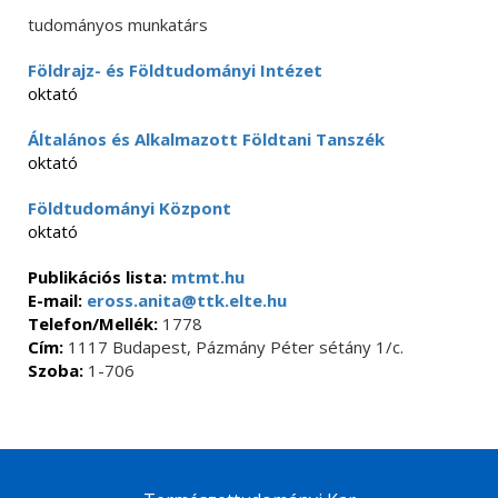
tudományos munkatárs
Földrajz- és Földtudományi Intézet
oktató
Általános és Alkalmazott Földtani Tanszék
oktató
Földtudományi Központ
oktató
Publikációs lista:
mtmt.hu
E-mail:
eross.anita@ttk.elte.hu
Telefon/Mellék:
1778
Cím:
1117 Budapest, Pázmány Péter sétány 1/c.
Szoba:
1-706