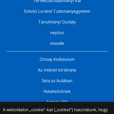
Természettudományi Kar
Eötvös Loránd Tudományegyetem
Tanulmányi Osztály
neptun
moodle
Ortvay Kollokvium
Az Intézet története
Séta az Aulában
Felvételizőnek
Eötvös 100
A weboldalon „cookie”-kat („sütiket”) használunk, hogy