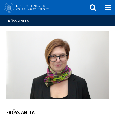
Események
ELTE a
Hírek
sajtóban
ERŐSS ANITA
ERŐSS ANITA