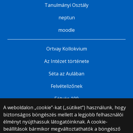
Tanulmányi Osztály
neptun
moodle
Ortvay Kollokvium
Az Intézet története
Séta az Aulában
Felvételizőnek
Eötvös 100
A weboldalon „cookie”-kat („sütiket”) használunk, hogy
biztonságos böngészés mellett a legjobb felhasználói
© 2025 Eötvös Loránd Tudományegyetem
élményt nyújthassuk látogatóinknak. A cookie-
Minden jog fenntartva.
1053 Budapest, Egyetem tér 1–3.
beállítások bármikor megváltoztathatók a böngésző