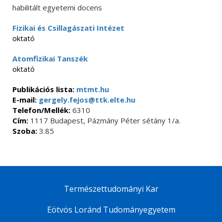
habilitált egyetemi docens
Fizikai és Csillagászati Intézet
oktató
Atomfizikai Tanszék
oktató
Publikációs lista:
mtmt.hu
E-mail:
gergely.fejos@ttk.elte.hu
Telefon/Mellék:
6310
Cím:
1117 Budapest, Pázmány Péter sétány 1/a.
Szoba:
3.85
Természettudományi Kar
Eötvös Loránd Tudományegyetem