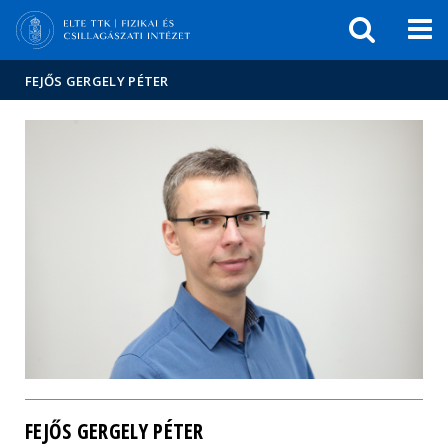
Események
ELTE a
Hírek
sajtóban
FEJŐS GERGELY PÉTER
FEJŐS GERGELY PÉTER