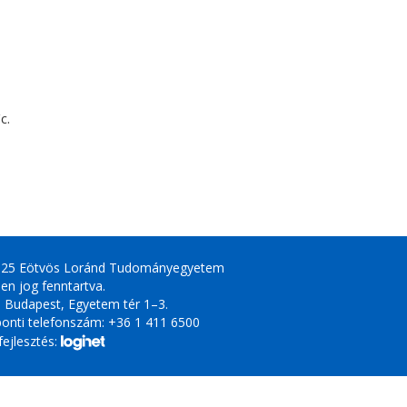
c.
025 Eötvös Loránd Tudományegyetem
en jog fenntartva.
 Budapest, Egyetem tér 1–3.
onti telefonszám: +36 1 411 6500
ejlesztés: