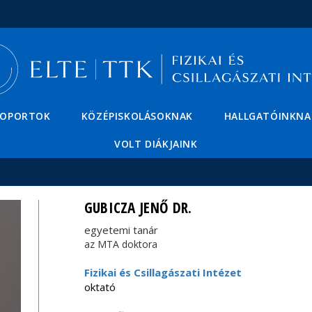
Események
ELTE a
Hírek
sajtóban
SOPORTOK
KÖZÉPISKOLÁSOKNAK
HALLGATÓINKNA
VOLT DIÁKJAINK
GUBICZA JENŐ DR.
egyetemi tanár
az MTA doktora
Fizikai és Csillagászati Intézet
oktató