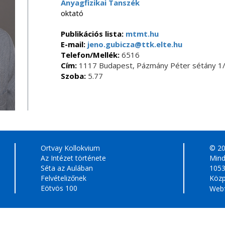
Anyagfizikai Tanszék
oktató
Publikációs lista:
mtmt.hu
E-mail:
jeno.gubicza@ttk.elte.hu
Telefon/Mellék:
6516
Cím:
1117 Budapest, Pázmány Péter sétány 1/
Szoba:
5.77
Ortvay Kollokvium
© 2
Az Intézet története
Mind
Séta az Aulában
1053
Felvételizőnek
Közp
Eötvös 100
Webf