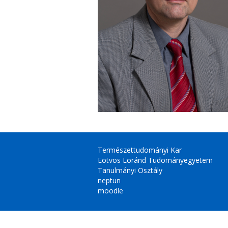
Természettudományi Kar
Eötvös Loránd Tudományegyetem
Tanulmányi Osztály
neptun
moodle