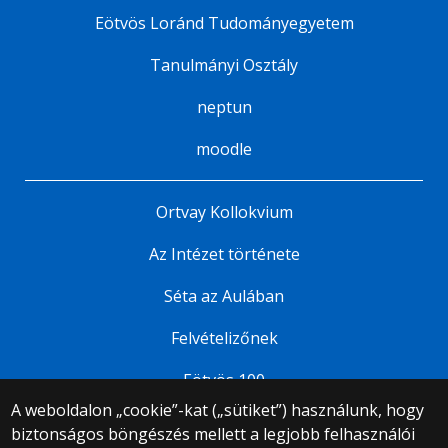
Eötvös Loránd Tudományegyetem
Tanulmányi Osztály
neptun
moodle
Ortvay Kollokvium
Az Intézet története
Séta az Aulában
Felvételizőnek
Eötvös 100
A weboldalon „cookie”-kat („sütiket”) használunk, hogy
biztonságos böngészés mellett a legjobb felhasználói
© 2025 Eötvös Loránd Tudományegyetem