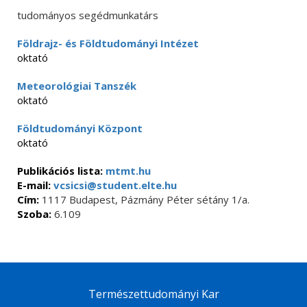
tudományos segédmunkatárs
Földrajz- és Földtudományi Intézet
oktató
Meteorológiai Tanszék
oktató
Földtudományi Központ
oktató
Publikációs lista:
mtmt.hu
E-mail:
vcsicsi@student.elte.hu
Cím:
1117 Budapest, Pázmány Péter sétány 1/a.
Szoba:
6.109
Természettudományi Kar