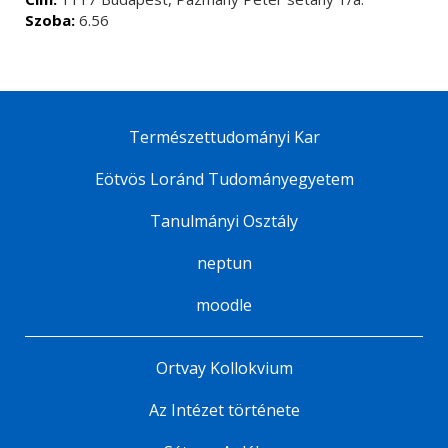
Szoba:
6.56
Természettudományi Kar
Eötvös Loránd Tudományegyetem
Tanulmányi Osztály
neptun
moodle
Ortvay Kollokvium
Az Intézet története