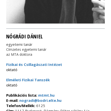
NÓGRÁDI DÁNIEL
egyetemi tanár
Címzetes egyetemi tanár
az MTA doktora
Fizikai és Csillagászati Intézet
oktató
Elméleti Fizikai Tanszék
oktató
Publikációs lista:
mtmt.hu
E-mail:
nogradi@bodri.elte.hu
Telefon/Mellék:
6125
Cím:
1117 Budapest, Pázmány Péter sétány 1/a.