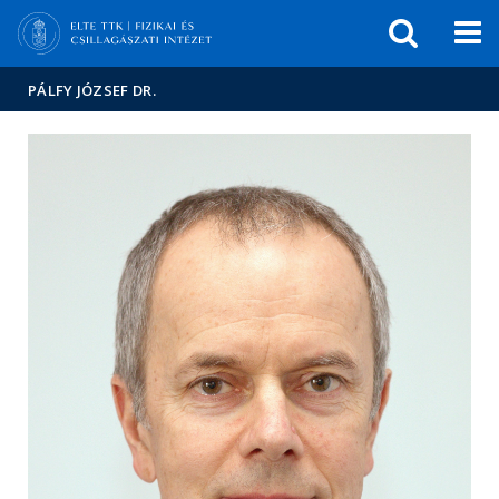
Események
ELTE a
Hírek
sajtóban
PÁLFY JÓZSEF DR.